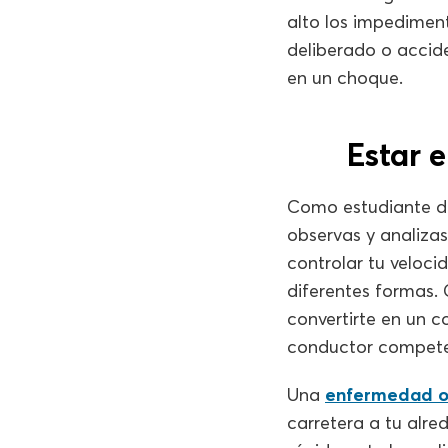
alto los impediment
deliberado o accid
en un choque.
Estar 
Como estudiante de
observas y analiza
controlar tu veloci
diferentes formas.
convertirte en un 
conductor competen
Una
enfermedad o l
carretera a tu alre