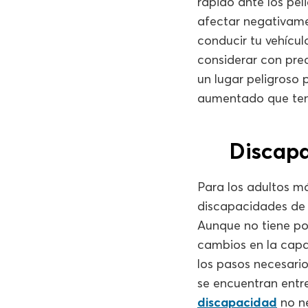
rápido ante los pe
afectar negativame
conducir tu vehícu
considerar con pre
un lugar peligroso 
aumentado que tend
Discapa
Para los adultos m
discapacidades de 
Aunque no tiene por
cambios en la capac
los pasos necesario
se encuentran entr
discapacidad
no ne