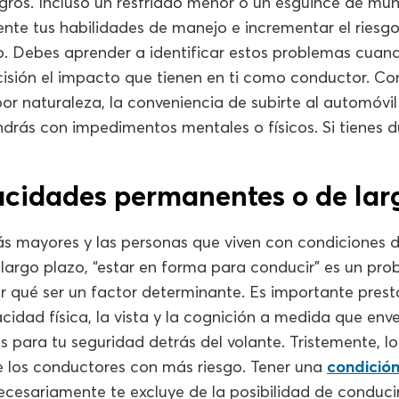
ligros. Incluso un resfriado menor o un esguince de m
nte tus habilidades de manejo e incrementar el riesgo
lo. Debes aprender a identificar estos problemas cuan
cisión el impacto que tienen en ti como conductor. Co
por naturaleza, la conveniencia de subirte al automóvil 
rás con impedimentos mentales o físicos. Si tienes d
cidades permanentes o de lar
ás mayores y las personas que viven con condiciones d
largo plazo, “estar en forma para conducir” es un pro
 qué ser un factor determinante. Es importante presta
idad física, la vista y la cognición a medida que env
s para tu seguridad detrás del volante. Tristemente, l
e los conductores con más riesgo. Tener una
condició
cesariamente te excluye de la posibilidad de conducir