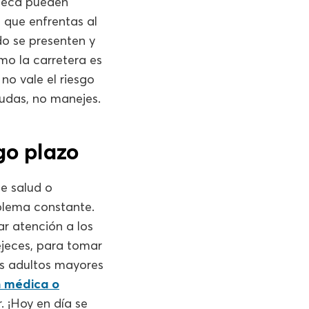
uñeca pueden
 que enfrentas al
do se presenten y
mo la carretera es
no vale el riesgo
udas, no manejes.
go plazo
e salud o
blema constante.
r atención a los
ejeces, para tomar
os adultos mayores
n médica o
. ¡Hoy en día se