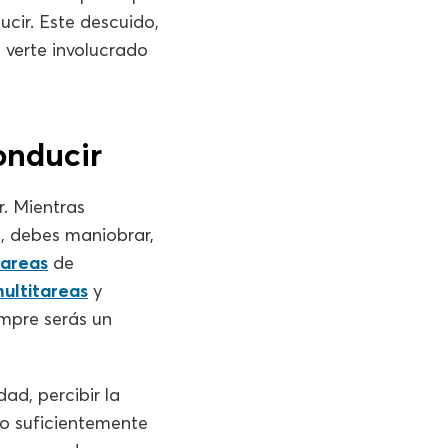
ucir. Este descuido,
 verte involucrado
onducir
. Mientras
o, debes maniobrar,
tareas
de
ultitareas
y
empre serás un
ad, percibir la
lo suficientemente