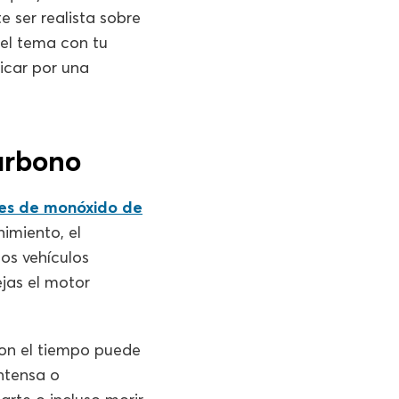
e ser realista sobre
el tema con tu
icar por una
arbono
es de monóxido de
imiento, el
os vehículos
jas el motor
con el tiempo puede
ntensa o