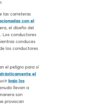
r.
e las carreteras
acionadas con el
era, el diseño del
a. Los conductores
mientras conduces
 de los conductores
 el peligro para sí
drásticamente el
ucir
bajo los
enudo llevan a
 manera son
que provocan