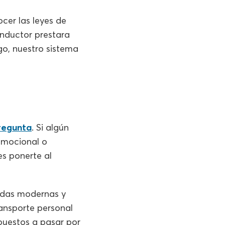
cer las leyes de
onductor prestara
go, nuestro sistema
regunta
. Si algún
 emocional o
s ponerte al
vidas modernas y
ansporte personal
puestos a pasar por