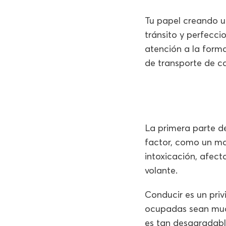
Tu papel creando u
tránsito y perfecci
atención a la form
de transporte de c
La primera parte d
factor, como un mal
intoxicación, afec
volante.
Conducir es un pri
ocupadas sean much
es tan desagradabl