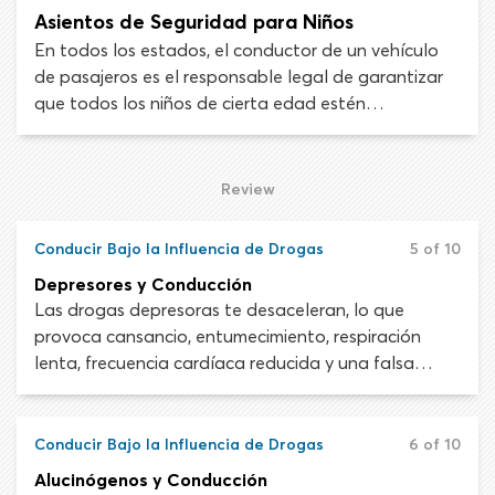
Asientos de Seguridad para Niños
En todos los estados, el conductor de un vehículo
de pasajeros es el responsable legal de garantizar
que todos los niños de cierta edad estén
asegurados con un sistema de sujeción adecuado.
Las sanciones por no usar asientos de seguridad
para niños son diferentes en cada estado. La
Review
mayoría impone multas de hasta $100 por las
primeras infracciones. Para los reincidentes, esto
Conducir Bajo la Influencia de Drogas
5 of 10
puede aumentar hasta $1.000 o más.
Depresores y Conducción
Las drogas depresoras te desaceleran, lo que
provoca cansancio, entumecimiento, respiración
lenta, frecuencia cardíaca reducida y una falsa
sensación de felicidad y calma. Este módulo analiza
las drogas depresoras comunes que pondrán en
peligro tu salud y capacidad de manejar con
Conducir Bajo la Influencia de Drogas
6 of 10
seguridad.
Alucinógenos y Conducción