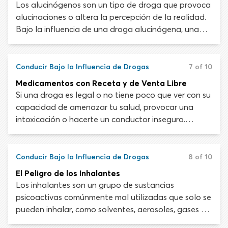
Los alucinógenos son un tipo de droga que provoca
alucinaciones o altera la percepción de la realidad.
Bajo la influencia de una droga alucinógena, una
persona puede ver imágenes, escuchar sonidos o
sentir cosas que parecen reales pero son producto
del efecto de alteración mental de la droga.
Conducir Bajo la Influencia de Drogas
7 of 10
Consumir alucinógenos afectará de manera severa
Medicamentos con Receta y de Venta Libre
prácticamente todas las habilidades mentales y
Si una droga es legal o no tiene poco que ver con su
físicas que necesitas para conducir de forma segura.
capacidad de amenazar tu salud, provocar una
intoxicación o hacerte un conductor inseguro.
Muchos medicamentos con receta y de venta libre
(OTC) pueden causar efectos secundarios que
afectarán tu capacidad de manejar de forma
Conducir Bajo la Influencia de Drogas
8 of 10
segura.
El Peligro de los Inhalantes
Los inhalantes son un grupo de sustancias
psicoactivas comúnmente mal utilizadas que solo se
pueden inhalar, como solventes, aerosoles, gases y
nitratos. El abuso de inhaladores puede afectar