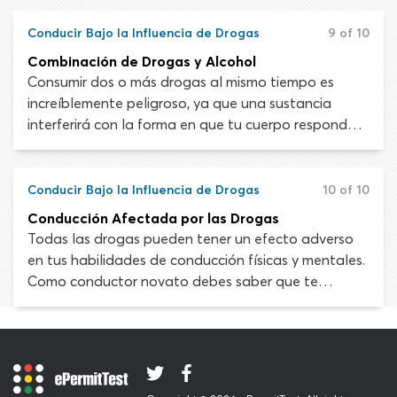
gravemente tu capacidad de manejo de muchas
maneras.
Conducir Bajo la Influencia de Drogas
9 of 10
Combinación de Drogas y Alcohol
Consumir dos o más drogas al mismo tiempo es
increíblemente peligroso, ya que una sustancia
interferirá con la forma en que tu cuerpo responde
hacia la otra y viceversa. Conducir bajo la influencia
de alcohol y drogas puede provocar ira de
carretera, exceso de velocidad, pasarse semáforos
Conducir Bajo la Influencia de Drogas
10 of 10
en rojo, no ceder el paso y dificultad para manejar
Conducción Afectada por las Drogas
múltiples tareas de manejo.
Todas las drogas pueden tener un efecto adverso
en tus habilidades de conducción físicas y mentales.
Como conductor novato debes saber que te
pueden arrestar por DUI (conducir bajo la influencia)
o DWI (conducir intoxicado) si estás afectado por
una droga. Esto es tanto para medicamentos con
receta y de venta libra como para sustancias
recreativas.