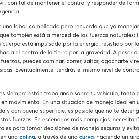
il, con tal de mantener el control y responder de fo
rgencia.
r una labor complicada pero recuerda que ya manejas
que también está a merced de las fuerzas naturales: t
u cuerpo está impulsado por la energía, resistido por la
 hacia el centro de la tierra por la gravedad. A pesar de
fuerzas, puedes caminar, correr, saltar, agacharte y r
ísicas. Eventualmente, tendrás el mismo nivel de control
es siempre están trabajando sobre tu vehículo, tanto a
n movimiento. En una situación de manejo ideal en 
ada y con buena superficie, es posible que no te deteng
estas fuerzas. En escenarios más complejos, necesitar
urales para tomar decisiones de manejo seguras y evit
 en una
colina
, a través de una
curva
, haciendo un gir