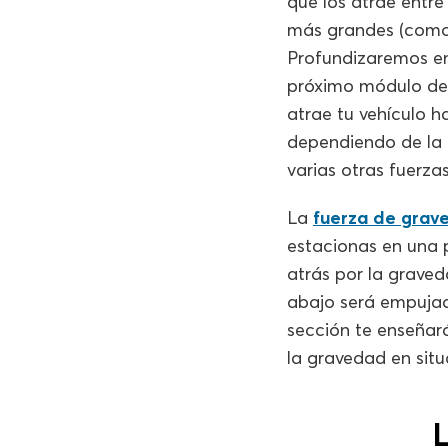
que los atrae entre
más grandes (como l
Profundizaremos en 
próximo módulo de 
atrae tu vehículo h
dependiendo de la d
varias otras fuerzas
La
fuerza de grav
estacionas en una p
atrás por la grave
abajo será empujad
sección te enseñar
la gravedad en sit