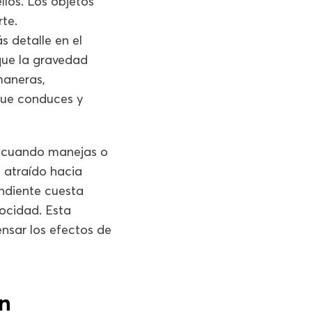
llos. Los objetos
te.
s detalle en el
que la gravedad
 maneras,
 que conduces y
o cuando manejas o
á atraído hacia
endiente cuesta
ocidad. Esta
nsar los efectos de
n