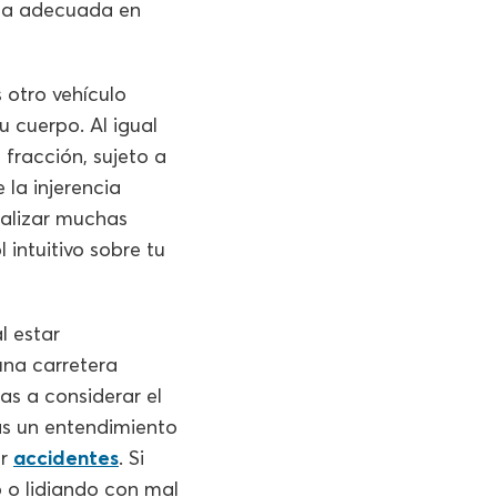
rma adecuada en
 otro vehículo
u cuerpo. Al igual
 fracción, sujeto a
 la injerencia
ealizar muchas
 intuitivo sobre tu
l estar
una carretera
as a considerar el
ás un entendimiento
ar
accidentes
. Si
o o lidiando con mal