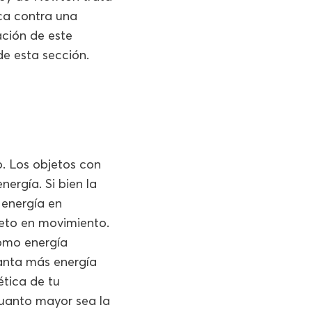
ca contra una
ación de este
e esta sección.
. Los objetos con
ergía. Si bien la
 energía en
jeto en movimiento.
como energía
anta más energía
ética de tu
 Cuanto mayor sea la