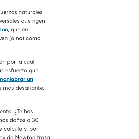
uerzas naturales
versales que rigen
ton
, que en
even (o no) como
ón por la cual
ás esfuerzo que
maniobrar un
 más desafiante,
ento. ¿Te has
más daños a 30
 calcula y, por
 ley de Newton trata