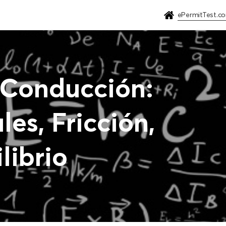
ePermitTest.c
a Conducción:
es, Fricción,
librio