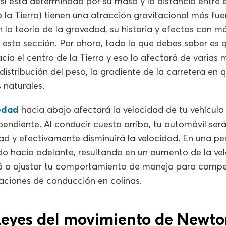
 sí está determinada por su masa y la distancia entre e
a Tierra) tienen una atracción gravitacional más fuer
la teoría de la gravedad, su historia y efectos con má
esta sección. Por ahora, todo lo que debes saber es 
acia el centro de la Tierra y eso lo afectará de varias
istribución del peso, la gradiente de la carretera en
 naturales.
edad
hacia abajo afectará la velocidad de tu vehícul
endiente. Al conducir cuesta arriba, tu automóvil ser
dad y efectivamente disminuirá la velocidad. En una p
o hacia adelante, resultando en un aumento de la vel
á a ajustar tu comportamiento de manejo para compe
uaciones de conducción en colinas.
Leyes del movimiento de Newto