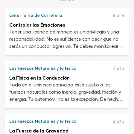
patinar podría hacer todo mucho peor.
Evitar la Ira de Carretera
6 of 6
Controlar las Emociones
Tener una licencia de manejo es un privilegio y una
responsabilidad. No es suficiente con decir que no
serás un conductor agresivo. Te debes monitorear
continuamente y evitar los comportamientos
agresivos detrás del volante de manera proactiva.
La mayoría de los automovilistas creen que no
Las Fuerzas Naturales y la Física
1 of 5
actuarán agresivamente en la carretera y aún así
La Física en la Conducción
muchos conductores terminan haciéndolo de todos
Todo en el universo conocido está sujeto a las
modos.
fuerzas naturales como inercia, gravedad, fricción y
energía. Tu automóvil no es la excepción. De hecho,
depende de las leyes de la física para funcionar.
Como parte de tu entrenamiento de manejo, debes
aprender cómo las diferentes fuerzas y leyes
Las Fuerzas Naturales y la Física
2 of 5
naturales afectan tu automóvil, con tal de
La Fuerza de la Gravedad