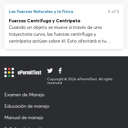
superar su energía cinética. Si el vehículo choca
contra un objeto, la fuerza del impacto será igual a
Las Fuerzas Naturales y la Física
5 of 5
su energía cinética divida entre la distancia de
Fuerzas Centrífuga y Centrípeta
frenado.
Cuando un objeto se mueve a través de una
trayectoria curva, las fuerzas centrífuga y
centrípeta actúan sobre él. Esto afectará a tu
vehículo cuando manejes en tramos de carretera
con curvas. Estas dos fuerzas actúan al mismo
tiempo en diferentes direcciones.
Copyright © 2026 ePermitTest. All rights
reserved
Examen de Manejo
Educación de manejo
Manual de manejo