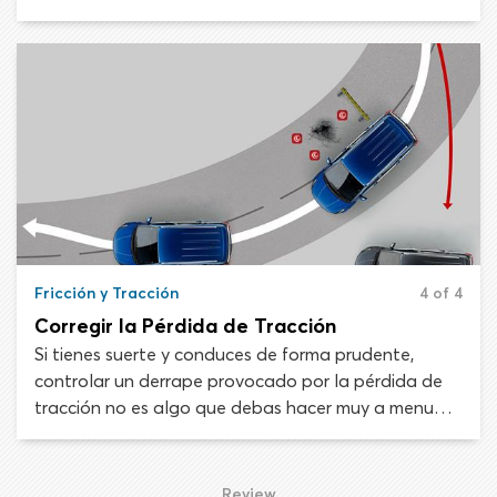
Entender cómo funciona la tracción y qué factores
ambientales pueden disminuirla o mejorarla te
ayudará a mantener un máximo control del vehículo
al conducir.
Fricción y Tracción
4 of 4
Corregir la Pérdida de Tracción
Si tienes suerte y conduces de forma prudente,
controlar un derrape provocado por la pérdida de
tracción no es algo que debas hacer muy a menudo.
Sin embargo, debes entender qué contribuye a la
pérdida de tracción y cómo solucionarlo, ya que no
tener la preparación cuando tu vehículo empieza a
Review