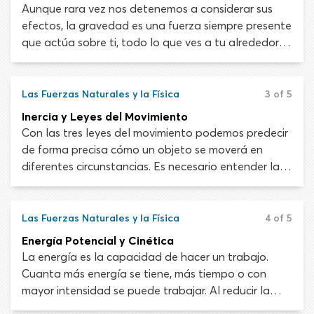
mantener el control y responder de forma adecuada
Aunque rara vez nos detenemos a considerar sus
en situaciones de emergencia.
efectos, la gravedad es una fuerza siempre presente
que actúa sobre ti, todo lo que ves a tu alrededor y,
por supuesto, tu vehículo. La fuerza de la gravedad
que atrae tu vehículo hacia el centro de la Tierra
influirá en tu velocidad mientras viajas en una colina.
Las Fuerzas Naturales y la Física
3 of 5
También afectará la forma en que el peso se
Inercia y Leyes del Movimiento
distribuye en las ruedas del vehículo.
Con las tres leyes del movimiento podemos predecir
de forma precisa cómo un objeto se moverá en
diferentes circunstancias. Es necesario entender la
idea de la inercia para entender la seguridad de los
ocupantes del vehículo.
Las Fuerzas Naturales y la Física
4 of 5
Energía Potencial y Cinética
La energía es la capacidad de hacer un trabajo.
Cuanta más energía se tiene, más tiempo o con
mayor intensidad se puede trabajar. Al reducir la
velocidad o parar, los frenos de tu vehículo deben