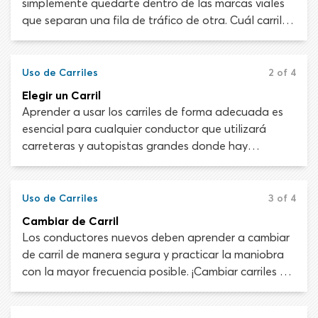
simplemente quedarte dentro de las marcas viales
que separan una fila de tráfico de otra. Cuál carril
debes ocupar y cómo debes conducir dentro de ese
carril depende de tu velocidad, dirección de viaje, si
tienes la intención de girar y una gran cantidad de
Uso de Carriles
2 of 4
otros factores.
Elegir un Carril
Aprender a usar los carriles de forma adecuada es
esencial para cualquier conductor que utilizará
carreteras y autopistas grandes donde hay
múltiples carriles de tráfico. El uso incorrecto del
carril puede poner en peligro a todos los usuarios de
carretera, retrasar el tráfico e incurrir en una multa.
Uso de Carriles
3 of 4
Cambiar de Carril
Los conductores nuevos deben aprender a cambiar
de carril de manera segura y practicar la maniobra
con la mayor frecuencia posible. ¡Cambiar carriles de
forma insegura te pone en peligro a ti y a todos con
los que compartes la carretera! Una mala