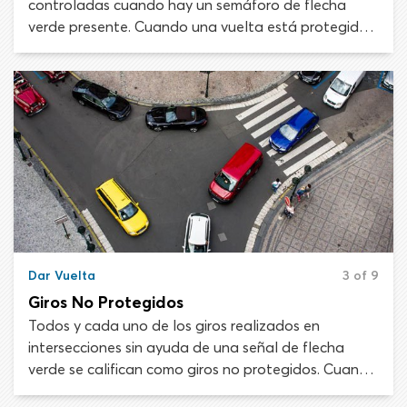
controladas cuando hay un semáforo de flecha
verde presente. Cuando una vuelta está protegida,
todas las demás corrientes de tráfico, ciclistas y
peatones se detienen por semáforos en rojo. Esto
hace que los giros protegidos sean más seguros y
fáciles de completar que los giros no protegidos, ya
que se minimizan las probabilidades de colisiones.
Dar Vuelta
3 of 9
Giros No Protegidos
Todos y cada uno de los giros realizados en
intersecciones sin ayuda de una señal de flecha
verde se califican como giros no protegidos. Cuando
el giro no está protegido debes ceder el paso al