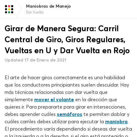
Maniobras de Manejo
Dar Vuelta
Girar de Manera Segura: Carril
Central de Giro, Giros Regulares,
Vueltas en U y Dar Vuelta en Rojo
Updated 17 de Enero de 2021
El arte de hacer giros correctamente es una habilidad
que los conductores principiantes suelen descuidar. Hay
más técnicas relacionadas con dar vuelta que
simplemente
mover el volante
en la dirección que
quieres ir. Para prepararte para girar en intersecciones,
debes aprender cuáles
semáforos
te permiten doblar y
cuáles carriles debes utilizar para ejecutar la
maniobra
.
El procedimiento varía dependiendo si deseas dar vuelta
a la izquierda o a la derecha, si el giro está protegido o