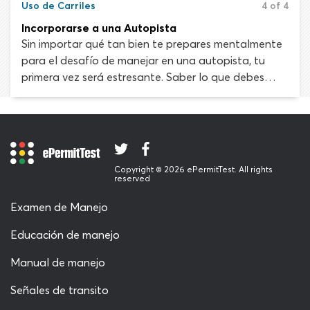
calificación por un cambio de carril inseguro en el
Uso de Carriles
4 of 4
examen de manejo probablemente te costará tu
Incorporarse a una Autopista
licencia.
Sin importar qué tan bien te prepares mentalmente
para el desafío de manejar en una autopista, tu
primera vez será estresante. Saber lo que debes
hacer sobre el papel no es lo mismo que poder
ejecutar las maniobras avanzadas requeridas para
conducir en la carretera. Estar rodeado de otros
automovilistas que viajan a gran velocidad es
intimidante pero te adaptarás rápidamente con
Copyright © 2026 ePermitTest. All rights
práctica regular y la guía de tu instructor.
reserved
Descubramos lo que necesitas saber sobre entrar en
Examen de Manejo
una autopista e incorporarte al tráfico de forma
segura.
Educación de manejo
Manual de manejo
Señales de transito