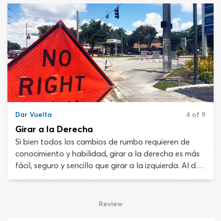
tráfico que viene en sentido contrario y a los
peatones antes de dar vuelta.
Dar Vuelta
4 of 9
Girar a la Derecha
Si bien todos los cambios de rumbo requieren de
conocimiento y habilidad, girar a la derecha es más
fácil, seguro y sencillo que girar a la izquierda. Al dar
vuelta a la derecha no debes preocuparte por el
tráfico que viaja en dirección opuesta desde la
carretera a la que estás entrando, lo que simplifica
Review
mucho las cosas. En algunas áreas incluso puedes