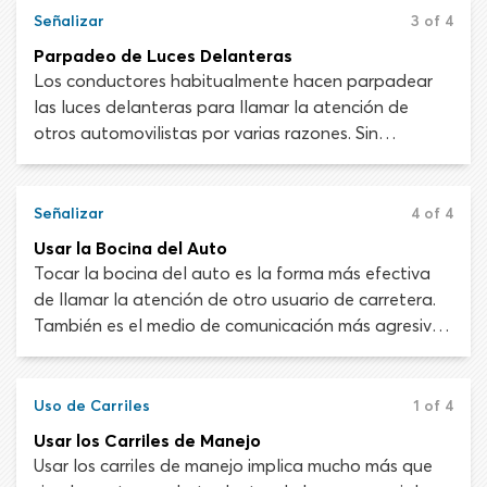
girar a la derecha en un semáforo rojo.
Señalizar
3 of 4
Parpadeo de Luces Delanteras
Los conductores habitualmente hacen parpadear
las luces delanteras para llamar la atención de
otros automovilistas por varias razones. Sin
embargo, casi todos los manuales de manejo
recomiendan el parpadeo de luces solo para
notificar a otros conductores que sus luces altas
Señalizar
4 of 4
están encendidas cuando se aproximan. Dejar tus
Usar la Bocina del Auto
luces altas encendidas puede cegar temporalmente
Tocar la bocina del auto es la forma más efectiva
a otros conductores y provocar una colisión.
de llamar la atención de otro usuario de carretera.
También es el medio de comunicación más agresivo
y, como tal, debe usarse con moderación. Algunos
conductores utilizan la bocina del auto para
expresar ira o frustración cuando las cosas no salen
Uso de Carriles
1 of 4
como ellos quieren. De todas las razones incorrectas
Usar los Carriles de Manejo
para usar la bocina, estar enojado con otro usuario
Usar los carriles de manejo implica mucho más que
de carretera es la peor ofensa.