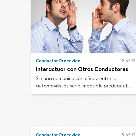
Conductor Precavido
12 of 12
Interactuar con Otros Conductores
Sin una comunicación eficaz entre los
automovilistas sería imposible predecir el
movimiento de los demás vehículos y
transitar la carretera de forma segura. Los
automovilistas atentos y conscientes
piensan cómo sus acciones afectarán a los
demás conductores y se esfuerzan para
tener un comportamiento considerado en
Conductor Precavido
5 of 12