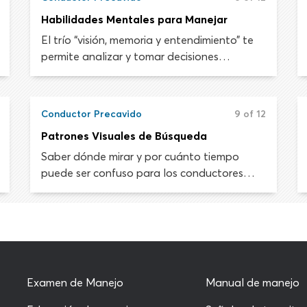
Habilidades Mentales para Manejar
El trío “visión, memoria y entendimiento” te
permite analizar y tomar decisiones
dependiendo de toda la información que
reciben tus ojos al conducir. Si no recibes la
información visual precisa debido a un
Conductor Precavido
9 of 12
problema de visión o no tienes la
Patrones Visuales de Búsqueda
información de memoria relevante
almacenada en tu cerebro para entender lo
Saber dónde mirar y por cuánto tiempo
que has visto, es posible que no respondas a
puede ser confuso para los conductores
los peligros de la carretera adecuadamente.
nuevos, especialmente cuando hay tanto
que controlar dentro del automóvil, justo
frente al vehículo y 20 segundos adelante
sobre la carretera. Para un manejo seguro
necesitarás adoptar un método sistemático
y eficiente para escanear visualmente tu
Examen de Manejo
Manual de manejo
entorno.