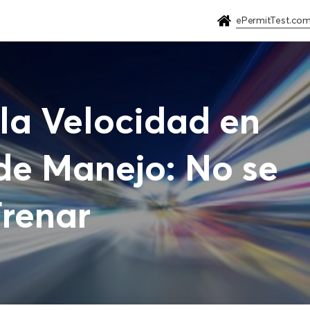
ePermitTest.co
 la Velocidad en
de Manejo: No se
Frenar