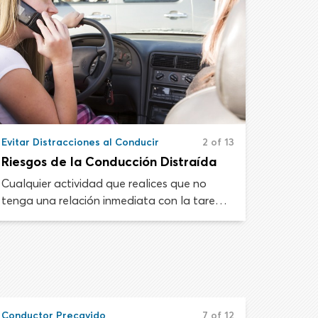
Evitar Distracciones al Conducir
2 of 13
Riesgos de la Conducción Distraída
Cualquier actividad que realices que no
tenga una relación inmediata con la tarea
de conducción se considera una distracción.
Esto incluye actividades relacionadas con el
viaje como ver un mapa o usar un dispositivo
de navegación. Más allá de lo importante
que consideres esa actividad, controlar tu
vehículo y monitorear la carretera requieren
Conductor Precavido
7 of 12