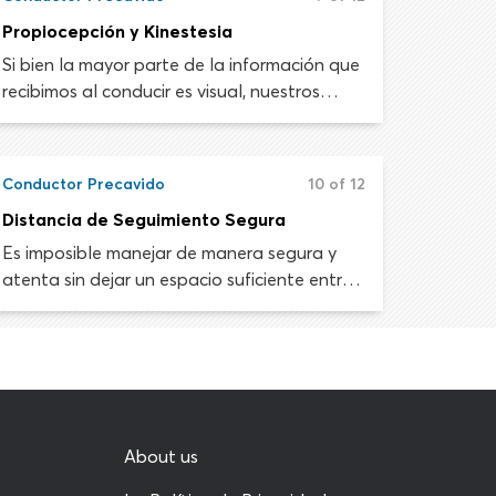
de total atención y deben tener prioridad.
Propiocepción y Kinestesia
Si bien la mayor parte de la información que
recibimos al conducir es visual, nuestros
otros sentidos también son importantes.
Además de la vista, nuestro cerebro recopila
información sobre el mundo que nos rodea a
Conductor Precavido
10 of 12
través del oído, el olfato, el gusto y el tacto.
Distancia de Seguimiento Segura
Es imposible manejar de manera segura y
atenta sin dejar un espacio suficiente entre
tu vehículo y el automóvil adelante de ti.
Mantener una distancia de seguimiento
adecuada es crucial para maximizar tu vista
de la carretera adelante.
About us