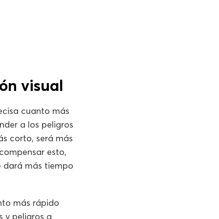
ón visual
precisa cuanto más
der a los peligros
s corto, será más
 compensar esto,
 te dará más tiempo
anto más rápido
 y peligros a