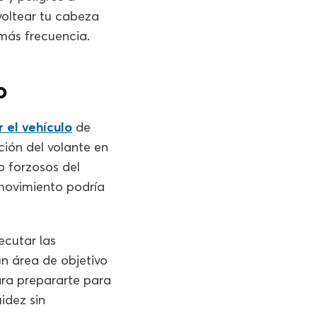
voltear tu cabeza
 más frecuencia.
o
r el vehículo
de
ción del volante en
o forzosos del
 movimiento podría
ecutar las
n área de objetivo
ara prepararte para
idez sin