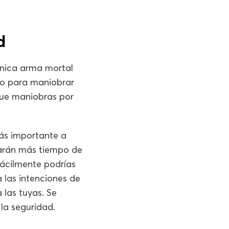
d
 única arma mortal
cio para maniobrar
que maniobras por
ás importante a
itarán más tiempo de
Fácilmente podrías
 las intenciones de
 las tuyas. Se
la seguridad.