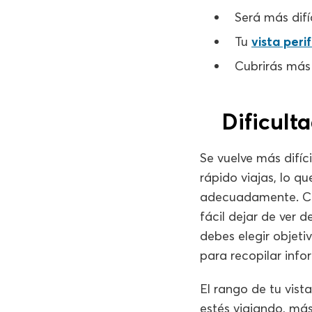
Será más difí
Tu
vista peri
Cubrirás más
Dificult
Se vuelve más difíc
rápido viajas, lo q
adecuadamente. Co
fácil dejar de ver 
debes elegir objeti
para recopilar info
El rango de tu vist
estés viajando, má