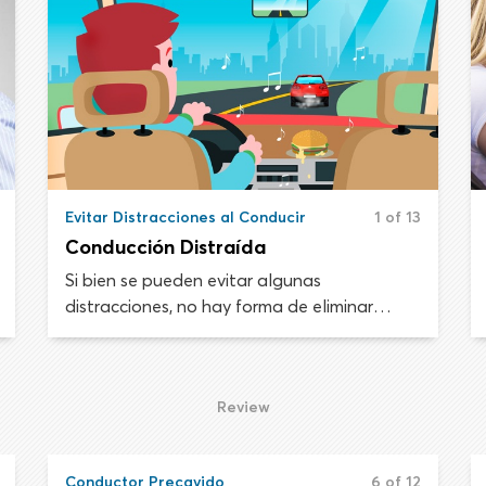
Evitar Distracciones al Conducir
1 of 13
Conducción Distraída
Si bien se pueden evitar algunas
distracciones, no hay forma de eliminar
todas las posibles distracciones de un
entorno de manejo. Por tanto, debemos
saber manejarlas de forma segura cuando
Review
ocurran.
Conductor Precavido
6 of 12