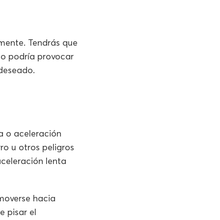
amente. Tendrás que
do podría provocar
 deseado.
a o aceleración
rro u otros peligros
aceleración lenta
moverse hacia
 pisar el