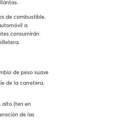
llantas.
os de combustible.
automóvil a
tes consumirán
lletera.
ambio de peso suave
ie de la carretera.
alto (ten en
eración de las