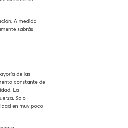
ración. A medida
vamente sabrás
mayoría de las
umento constante de
idad. La
uerza. Solo
ocidad en muy poco
aumento