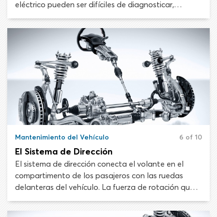
eléctrico pueden ser difíciles de diagnosticar,
aunque a menudo se pueden arreglar con algo tan
simple como un cambio de fusible o una bombilla
nueva. Más allá de esto, manipular las partes
electrónicas del vehículo suele ser tarea de un
técnico capacitado.
Mantenimiento del Vehículo
6 of 10
El Sistema de Dirección
El sistema de dirección conecta el volante en el
compartimento de los pasajeros con las ruedas
delanteras del vehículo. La fuerza de rotación que
ejerces sobre el volante se transfiere a la columna
de dirección y se convierte en un movimiento