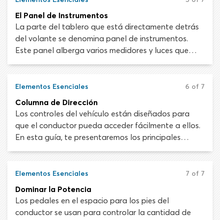
ruedas y la carrocería del vehículo.
El Panel de Instrumentos
La parte del tablero que está directamente detrás
del volante se denomina panel de instrumentos.
Este panel alberga varios medidores y luces que
brindan al conductor información importante sobre
el estado del vehículo. Es fundamental conocer el
panel de instrumentos del vehículo, ya que
Elementos Esenciales
6 of 7
malinterpretar o pasar por alto algo podría dar
Columna de Dirección
como resultado en enorme inconveniente. Por
Los controles del vehículo están diseñados para
ejemplo, si te quedaras sin combustible y sufres una
que el conductor pueda acceder fácilmente a ellos.
avería en la carretera.
En esta guía, te presentaremos los principales
controles del vehículo que encontrarás en la
columna de dirección. Si bien cada marca y modelo
de automóvil es diferente, es probable que estos
Elementos Esenciales
7 of 7
incluyan la bocina, el interruptor de encendido, los
Dominar la Potencia
intermitentes, los controles del limpiaparabrisas y el
Los pedales en el espacio para los pies del
volante.
conductor se usan para controlar la cantidad de