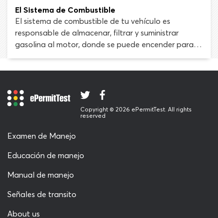
del cilindro en energía cinética, de rotación o torque.
El Sistema de Combustible
Esta energía luego se transmite a las ruedas a
El sistema de combustible de tu vehículo es
través de la transmisión y el eje de transmisión.
responsable de almacenar, filtrar y suministrar
gasolina al motor, donde se puede encender para
crear energía. Los componentes principales del
sistema de combustible son el tanque de gasolina,
las líneas de combustible, la bomba de combustible,
los filtros y los inyectores de combustible. Juntos,
coordinan el envío de combustible y aire a los
Copyright © 2026 ePermitTest. All rights
cilindros del motor. Si un componente del sistema de
reserved
combustible deja de funcionar como debería, todo
Examen de Manejo
el proceso se verá comprometido.
Educación de manejo
Manual de manejo
Señales de transito
About us