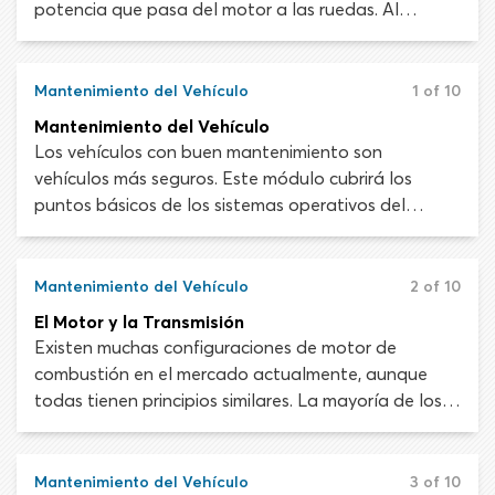
potencia que pasa del motor a las ruedas. Al
manejar esta potencia, puedes aumentar o disminuir
la velocidad del automóvil. Cuando te instales en el
asiento del conductor de tu vehículo nuevo,
Mantenimiento del Vehículo
1 of 10
asegúrate de que puedas alcanzar los pedales lo
Mantenimiento del Vehículo
suficientemente bien como para presionarlos hasta
Los vehículos con buen mantenimiento son
el piso del auto.
vehículos más seguros. Este módulo cubrirá los
puntos básicos de los sistemas operativos del
vehículo y el mantenimiento general del automóvil.
Toma en cuenta que la información que incluimos
aquí no debe sustituir la información de
Mantenimiento del Vehículo
2 of 10
mantenimiento del manual del vehículo. Ese manual
El Motor y la Transmisión
es siempre el recurso final cuando se trata de
Existen muchas configuraciones de motor de
comprender y mantener tu automóvil.
combustión en el mercado actualmente, aunque
todas tienen principios similares. La mayoría de los
vehículos modernos tienen motores de 4, 6 u 8
cilindros (V8). Un pistón conecta cada cilindro con el
cigüeñal del motor, que convierte la energía térmica
Mantenimiento del Vehículo
3 of 10