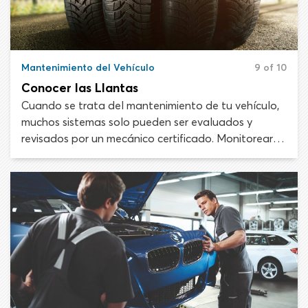
Mantenimiento del Vehículo
9 of 10
Conocer las Llantas
Cuando se trata del mantenimiento de tu vehículo,
muchos sistemas solo pueden ser evaluados y
revisados por un mecánico certificado. Monitorear y
mantener la salud de tus llantas es
extremadamente importante y esa responsabilidad
recae sobre ti, el conductor. Las sofisticadas
características de conducción y sistemas de
seguridad de la mayoría de los vehículos modernos
no significan nada sin una buena tracción y una
fuerte conexión con la carretera.