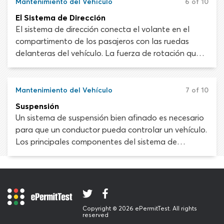
nueva. Más allá de esto, manipular las partes
Mantenimiento del Vehículo
6 of 10
electrónicas del vehículo suele ser tarea de un
El Sistema de Dirección
técnico capacitado.
El sistema de dirección conecta el volante en el
compartimento de los pasajeros con las ruedas
delanteras del vehículo. La fuerza de rotación que
ejerces sobre el volante se transfiere a la columna
de dirección y se convierte en un movimiento
giratorio que hace pivotar las ruedas del vehículo de
Mantenimiento del Vehículo
7 of 10
la izquierda o la derecha, dirigiendo el vehículo por
Suspensión
la carretera.
Un sistema de suspensión bien afinado es necesario
para que un conductor pueda controlar un vehículo.
Los principales componentes del sistema de
suspensión son las llantas, el aire en las llantas, los
amortiguadores, los resortes, los puntales (en la
mayoría de los vehículos), las barras, los casquillos,
las uniones y las juntas. Estos dispositivos gestionan
la relación entre la carretera y las ruedas, y las
Copyright © 2026 ePermitTest. All rights
ruedas y la carrocería del vehículo.
reserved