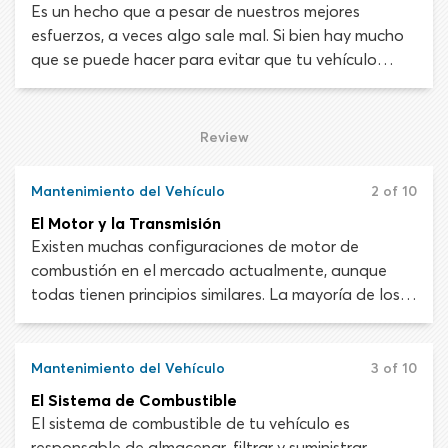
Es un hecho que a pesar de nuestros mejores
esfuerzos, a veces algo sale mal. Si bien hay mucho
que se puede hacer para evitar que tu vehículo
sufra fallas mecánicas y eléctricas, el riesgo no se
puede erradicar por completo. Los automóviles son
maquinarias complejas. Una falla en los
Review
componentes más pequeños puede llevar a pérdida
de dirección, fallas en los frenos o una aceleración
Mantenimiento del Vehículo
2 of 10
fuera de control.
El Motor y la Transmisión
Existen muchas configuraciones de motor de
combustión en el mercado actualmente, aunque
todas tienen principios similares. La mayoría de los
vehículos modernos tienen motores de 4, 6 u 8
cilindros (V8). Un pistón conecta cada cilindro con el
cigüeñal del motor, que convierte la energía térmica
Mantenimiento del Vehículo
3 of 10
del cilindro en energía cinética, de rotación o torque.
El Sistema de Combustible
Esta energía luego se transmite a las ruedas a
El sistema de combustible de tu vehículo es
través de la transmisión y el eje de transmisión.
responsable de almacenar, filtrar y suministrar