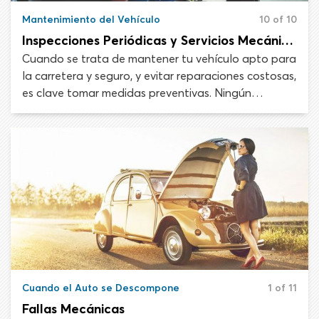
Mantenimiento del Vehículo
10 of 10
Inspecciones Periódicas y Servicios Mecánicos
Cuando se trata de mantener tu vehículo apto para
la carretera y seguro, y evitar reparaciones costosas,
es clave tomar medidas preventivas. Ningún
automóvil dura para siempre, pero con pequeñas
tareas de mantenimiento puedes prolongar la vida
de tu auto al máximo. Los frenos, las llantas y otros
sistemas esenciales no deben fallar de forma
inesperada si sigues un programa de mantenimiento
y haces que un mecánico revise el auto en intervalos
regulares.
Cuando el Auto se Descompone
1 of 11
Fallas Mecánicas