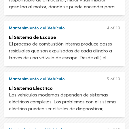
gasolina al motor, donde se puede encender para
crear energía. Los componentes principales del
sistema de combustible son el tanque de gasolina,
las líneas de combustible, la bomba de combustible,
Mantenimiento del Vehículo
4 of 10
los filtros y los inyectores de combustible. Juntos,
El Sistema de Escape
coordinan el envío de combustible y aire a los
El proceso de combustión interna produce gases
cilindros del motor. Si un componente del sistema de
residuales que son expulsados de cada cilindro a
combustible deja de funcionar como debería, todo
través de una válvula de escape. Desde allí, el
el proceso se verá comprometido.
sistema de escape lleva los gases residuales lejos
del motor, donde pueden ser expulsados del
vehículo de forma segura por el tubo de escape. El
Mantenimiento del Vehículo
5 of 10
mantenimiento del sistema de escape es
El Sistema Eléctrico
importante, ya que las fugas pueden crear una
Los vehículos modernos dependen de sistemas
acumulación peligrosa de gases tóxicos.
eléctricos complejos. Los problemas con el sistema
eléctrico pueden ser difíciles de diagnosticar,
aunque a menudo se pueden arreglar con algo tan
simple como un cambio de fusible o una bombilla