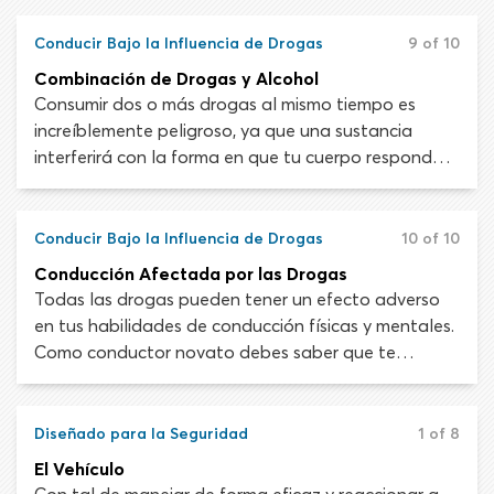
responsabilidades significan menos oportunidades
para errores del conductor y, en teoría, menos
Conducir Bajo la Influencia de Drogas
9 of 10
colisiones.
Combinación de Drogas y Alcohol
Consumir dos o más drogas al mismo tiempo es
increíblemente peligroso, ya que una sustancia
interferirá con la forma en que tu cuerpo responde
hacia la otra y viceversa. Conducir bajo la influencia
de alcohol y drogas puede provocar ira de
carretera, exceso de velocidad, pasarse semáforos
Conducir Bajo la Influencia de Drogas
10 of 10
en rojo, no ceder el paso y dificultad para manejar
Conducción Afectada por las Drogas
múltiples tareas de manejo.
Todas las drogas pueden tener un efecto adverso
en tus habilidades de conducción físicas y mentales.
Como conductor novato debes saber que te
pueden arrestar por DUI (conducir bajo la influencia)
o DWI (conducir intoxicado) si estás afectado por
una droga. Esto es tanto para medicamentos con
Diseñado para la Seguridad
1 of 8
receta y de venta libra como para sustancias
El Vehículo
recreativas.