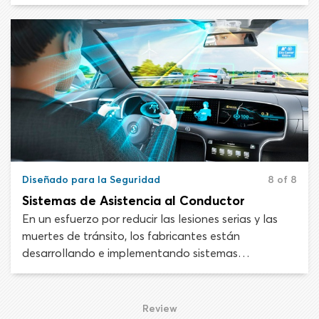
de seguridad para reducir las lesiones y muertes de
tránsito. Al ver un automóvil moderno promedio, es
difícil comprender cuánto tiempo y dinero se ha
gastado en hacerlo lo más seguro posible para el
conductor y los pasajeros que lo ocuparán.
Diseñado para la Seguridad
8 of 8
Sistemas de Asistencia al Conductor
En un esfuerzo por reducir las lesiones serias y las
muertes de tránsito, los fabricantes están
desarrollando e implementando sistemas
computarizados de asistencia al conductor que le
quitan al conductor algunas responsabilidades de
control del vehículo y percepción de peligros. Menos
Review