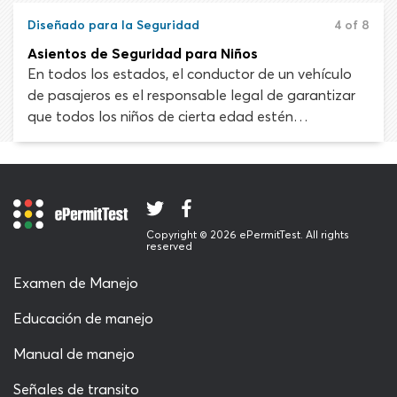
seguridad y asegurarte de que tus pasajeros se
pongan el suyo. Se ha demostrado sin lugar a duda
Diseñado para la Seguridad
4 of 8
que los cinturones de seguridad salvan vidas.
Asientos de Seguridad para Niños
En todos los estados, el conductor de un vehículo
de pasajeros es el responsable legal de garantizar
que todos los niños de cierta edad estén
asegurados con un sistema de sujeción adecuado.
Las sanciones por no usar asientos de seguridad
para niños son diferentes en cada estado. La
mayoría impone multas de hasta $100 por las
primeras infracciones. Para los reincidentes, esto
Copyright © 2026 ePermitTest. All rights
puede aumentar hasta $1.000 o más.
reserved
Examen de Manejo
Educación de manejo
Manual de manejo
Señales de transito