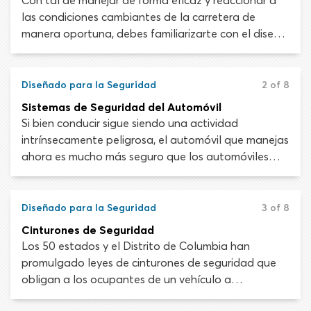
Con tal de manejar de forma eficaz y reaccionar a
las condiciones cambiantes de la carretera de
manera oportuna, debes familiarizarte con el diseño
interno y externo de tu automóvil. Tener una buena
conexión con tu vehículo te hará un mejor
conductor.
Diseñado para la Seguridad
2 of 8
Sistemas de Seguridad del Automóvil
Si bien conducir sigue siendo una actividad
intrínsecamente peligrosa, el automóvil que manejas
ahora es mucho más seguro que los automóviles
que las personas manejaban hace 30 o 40 años.
Discutiremos las normas de seguridad del vehículo,
los nuevos desarrollos en tecnología de seguridad y
Diseñado para la Seguridad
3 of 8
las muchas formas en que se ha construido tu
Cinturones de Seguridad
automóvil para protegerte.
Los 50 estados y el Distrito de Columbia han
promulgado leyes de cinturones de seguridad que
obligan a los ocupantes de un vehículo a
abrocharse. Siempre debes usar el cinturón de