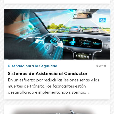
de seguridad para reducir las lesiones y muertes de
tránsito. Al ver un automóvil moderno promedio, es
difícil comprender cuánto tiempo y dinero se ha
gastado en hacerlo lo más seguro posible para el
conductor y los pasajeros que lo ocuparán.
Diseñado para la Seguridad
8 of 8
Sistemas de Asistencia al Conductor
En un esfuerzo por reducir las lesiones serias y las
muertes de tránsito, los fabricantes están
desarrollando e implementando sistemas
computarizados de asistencia al conductor que le
quitan al conductor algunas responsabilidades de
control del vehículo y percepción de peligros. Menos