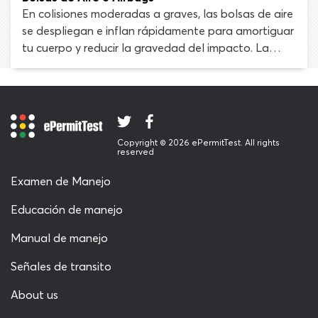
primeras infracciones. Para los reincidentes, esto
En colisiones moderadas a graves, las bolsas de aire
puede aumentar hasta $1.000 o más.
se despliegan e inflan rápidamente para amortiguar
tu cuerpo y reducir la gravedad del impacto. La
tecnología de airbag ha avanzado mucho desde
que la función de seguridad se introdujo en los años
‘60. Cada año, las bolsas de aire salvan miles de
vidas.
Copyright © 2026 ePermitTest. All rights
reserved
Examen de Manejo
Educación de manejo
Manual de manejo
Señales de transito
About us