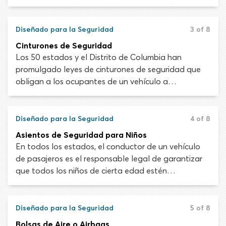
que las personas manejaban hace 30 o 40 años.
Discutiremos las normas de seguridad del vehículo,
los nuevos desarrollos en tecnología de seguridad y
Diseñado para la Seguridad
3 of 8
las muchas formas en que se ha construido tu
Cinturones de Seguridad
automóvil para protegerte.
Los 50 estados y el Distrito de Columbia han
promulgado leyes de cinturones de seguridad que
obligan a los ocupantes de un vehículo a
abrocharse. Siempre debes usar el cinturón de
seguridad y asegurarte de que tus pasajeros se
pongan el suyo. Se ha demostrado sin lugar a duda
Diseñado para la Seguridad
4 of 8
que los cinturones de seguridad salvan vidas.
Asientos de Seguridad para Niños
En todos los estados, el conductor de un vehículo
de pasajeros es el responsable legal de garantizar
que todos los niños de cierta edad estén
asegurados con un sistema de sujeción adecuado.
Las sanciones por no usar asientos de seguridad
para niños son diferentes en cada estado. La
Diseñado para la Seguridad
5 of 8
mayoría impone multas de hasta $100 por las
Bolsas de Aire o Airbags