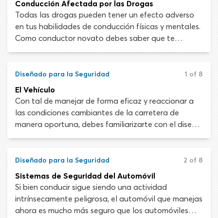
Conducción Afectada por las Drogas
Todas las drogas pueden tener un efecto adverso
en tus habilidades de conducción físicas y mentales.
Como conductor novato debes saber que te
pueden arrestar por DUI (conducir bajo la influencia)
o DWI (conducir intoxicado) si estás afectado por
una droga. Esto es tanto para medicamentos con
Diseñado para la Seguridad
1 of 8
receta y de venta libra como para sustancias
El Vehículo
recreativas.
Con tal de manejar de forma eficaz y reaccionar a
las condiciones cambiantes de la carretera de
manera oportuna, debes familiarizarte con el diseño
interno y externo de tu automóvil. Tener una buena
conexión con tu vehículo te hará un mejor
conductor.
Diseñado para la Seguridad
2 of 8
Sistemas de Seguridad del Automóvil
Si bien conducir sigue siendo una actividad
intrínsecamente peligrosa, el automóvil que manejas
ahora es mucho más seguro que los automóviles