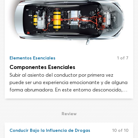
responsabilidades significan menos oportunidades
para errores del conductor y, en teoría, menos
colisiones.
Elementos Esenciales
1 of 7
Componentes Esenciales
Subir al asiento del conductor por primera vez
puede ser una experiencia emocionante y de alguna
forma abrumadora. En este entorno desconocido, te
rodearán controles, diales, interruptores, palancas,
luces y símbolos. ¿Cómo se supone que manejes
todos estos dispositivos, conduzcas el auto y
Review
prestes atención a la carretera al mismo tiempo?
Conducir Bajo la Influencia de Drogas
10 of 10