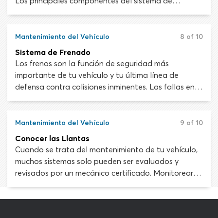
Los principales componentes del sistema de
suspensión son las llantas, el aire en las llantas, los
amortiguadores, los resortes, los puntales (en la
mayoría de los vehículos), las barras, los casquillos,
Mantenimiento del Vehículo
8 of 10
las uniones y las juntas. Estos dispositivos gestionan
Sistema de Frenado
la relación entre la carretera y las ruedas, y las
Los frenos son la función de seguridad más
ruedas y la carrocería del vehículo.
importante de tu vehículo y tu última línea de
defensa contra colisiones inminentes. Las fallas en
otros sistemas del vehículo pueden ser
extremadamente peligrosas pero si los frenos están
funcionando, al menos tendrás una forma de
Mantenimiento del Vehículo
9 of 10
desacelerar o detener el vehículo en caso de
Conocer las Llantas
emergencia. Si los frenos dejan de funcionar
Cuando se trata del mantenimiento de tu vehículo,
mientras conduces, hacer una parada segura será
muchos sistemas solo pueden ser evaluados y
increíblemente difícil.
revisados por un mecánico certificado. Monitorear y
mantener la salud de tus llantas es
extremadamente importante y esa responsabilidad
recae sobre ti, el conductor. Las sofisticadas