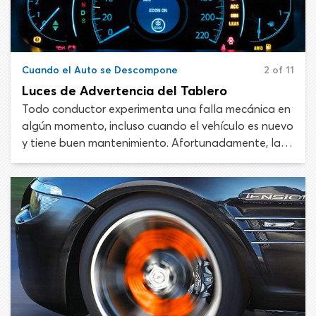
Cuando el Auto se Descompone
2 of 11
Luces de Advertencia del Tablero
Todo conductor experimenta una falla mecánica en
algún momento, incluso cuando el vehículo es nuevo
y tiene buen mantenimiento. Afortunadamente, la
mayoría de los vehículos modernos están
construidos con un sistema de advertencia que
indica cuándo un componente importante ha
fallado o está en riesgo de avería. Si eso ocurre, una
luz de advertencia se activa en el tablero para
avisar que se requiere una acción.