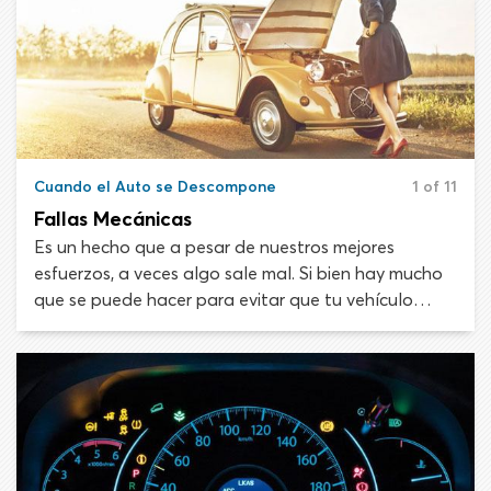
Cuando el Auto se Descompone
1 of 11
Fallas Mecánicas
Es un hecho que a pesar de nuestros mejores
esfuerzos, a veces algo sale mal. Si bien hay mucho
que se puede hacer para evitar que tu vehículo
sufra fallas mecánicas y eléctricas, el riesgo no se
puede erradicar por completo. Los automóviles son
maquinarias complejas. Una falla en los
componentes más pequeños puede llevar a pérdida
de dirección, fallas en los frenos o una aceleración
fuera de control.