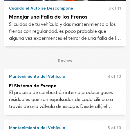
Cuando el Auto se Descompone
3 of 11
Manejar una Falla de los Frenos
Si cuidas de tu vehículo y das mantenimiento a los
frenos con regularidad, es poco probable que
alguna vez experimentes el terror de una falla de los
frenos. Al igual que con la avería del vehículo, la
clave para sobrevivir es no entrar en pánico. Los
consejos que te ofrecemos aquí te ayudarán a
Review
entender las causas de la falla en los frenos y qué
hacer si te sucede.
Mantenimiento del Vehículo
4 of 10
El Sistema de Escape
El proceso de combustión interna produce gases
residuales que son expulsados de cada cilindro a
través de una válvula de escape. Desde allí, el
sistema de escape lleva los gases residuales lejos
del motor, donde pueden ser expulsados del
vehículo de forma segura por el tubo de escape. El
Mantenimiento del Vehículo
5 of 10