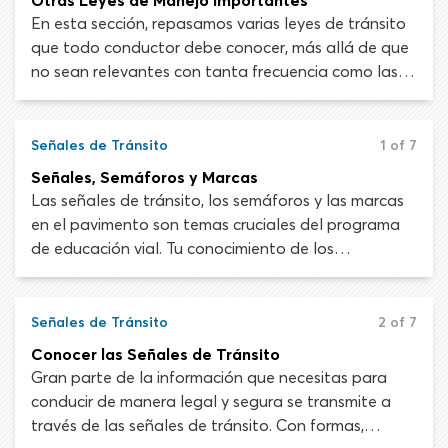
Otras Leyes de Manejo Importantes
En esta sección, repasamos varias leyes de tránsito
que todo conductor debe conocer, más allá de que
no sean relevantes con tanta frecuencia como las
leyes de velocidad, reglas de derecho de paso y
otras regulaciones que debes usar día a día. A
menos que estés bien informado de las reglas de tu
Señales de Tránsito
1 of 7
estado sobre dejar niños desatendidos en un
Señales, Semáforos y Marcas
vehículo, llevar pasajeros en remolques o cuánta
Las señales de tránsito, los semáforos y las marcas
carga puedes transportar, podrías infringir una ley
en el pavimento son temas cruciales del programa
de tránsito sin siquiera saber que existe.
de educación vial. Tu conocimiento de los
dispositivos de control de tráfico se evaluará en el
examen de manejo y garantizará que podrás
conducir de forma segura cumpliendo con las reglas
Señales de Tránsito
2 of 7
de carretera.
Conocer las Señales de Tránsito
Gran parte de la información que necesitas para
conducir de manera legal y segura se transmite a
través de las señales de tránsito. Con formas,