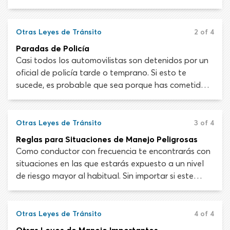
puede afectar tu control del vehículo. Las reglas
sobre el uso de celulares y dispositivos similares se
han incorporado a las leyes de tránsito en interés de
Otras Leyes de Tránsito
2 of 4
la seguridad pública.
Paradas de Policía
Casi todos los automovilistas son detenidos por un
oficial de policía tarde o temprano. Si esto te
sucede, es probable que sea porque has cometido
una infracción de tránsito. Puede que no pienses
que has hecho algo malo pero toma en cuenta que
la mayoría de las infracciones de tránsito se
Otras Leyes de Tránsito
3 of 4
cometen sin saberlo. Cualquiera sea la razón, debes
Reglas para Situaciones de Manejo Peligrosas
obedecer al oficial y hacer caso cuando te indiquen
Como conductor con frecuencia te encontrarás con
que debes detenerte.
situaciones en las que estarás expuesto a un nivel
de riesgo mayor al habitual. Sin importar si este
aumento del riesgo es menor o significativo, tendrás
que ajustar tu comportamiento de manejo para
mantener la seguridad en el camino.
Otras Leyes de Tránsito
4 of 4