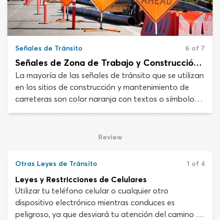
Señales de Tránsito
6 of 7
Señales de Zona de Trabajo y Construcción en la Carretera
La mayoría de las señales de tránsito que se utilizan
en los sitios de construcción y mantenimiento de
carreteras son color naranja con textos o símbolos
negros. Encontrarás estas señales si el trabajo en la
carretera presenta un peligro y requiere que los
conductores avancen con precaución y reduzcan su
Review
velocidad.
Otras Leyes de Tránsito
1 of 4
Leyes y Restricciones de Celulares
Utilizar tu teléfono celular o cualquier otro
dispositivo electrónico mientras conduces es
peligroso, ya que desviará tu atención del camino y