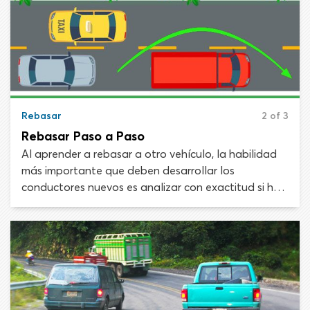
dónde pasar a otros vehículos, además de las
situaciones en las que está prohibido rebasar.
Rebasar
2 of 3
Rebasar Paso a Paso
Al aprender a rebasar a otro vehículo, la habilidad
más importante que deben desarrollar los
conductores nuevos es analizar con exactitud si hay
suficiente espacio para pasar de manera segura.
Sobrestimar cuánto espacio tienes podría causar
una colisión grave. Al adelantar en autopistas, los
conductores necesitan un espacio de 10 a 12
segundos en el tráfico opuesto para ejecutar la
maniobra con seguridad. En ese espacio viajarás
aproximadamente 800 pies o un tercio de milla.