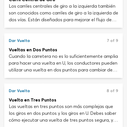
especial al girar a la izquierda desde un callejón o
Los carriles centrales de giro a la izquierda también
camino de entrada y aprender a usar el carril central
son conocidos como carriles de giro a la izquierda de
de giro a la izquierda.
dos vías. Están diseñados para mejorar el flujo de
tráfico en intersecciones transitadas al permitir que
los conductores den vuelta a la izquierda sin
interferir con aquellos que viajan en línea recta.
Dar Vuelta
7 of 9
Puedes usar el carril de doble sentido para girar a la
Vueltas en Dos Puntos
izquierda hacia una carretera desde un callejón o
Cuando la carretera no es lo suficientemente amplia
camino de entrada.
para hacer una vuelta en U, los conductores pueden
utilizar una vuelta en dos puntos para cambiar de
dirección. Por lo general, esto será posible solo en
calles suburbanas tranquilas donde haya un camino
de entrada disponible. Los giros de dos puntos que
Dar Vuelta
8 of 9
utilizan entradas de autos del lado izquierdo son
Vuelta en Tres Puntos
más peligrosos, ya que el conductor debe dar
Las vueltas en tres puntos son más complejas que
marcha atrás hacia un carril de tráfico.
los giros en dos puntos y los giros en U. Debes saber
cómo ejecutar una vuelta de tres puntos segura, ya
que son un aspecto de evaluación en los exámenes