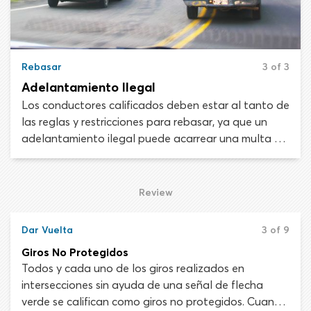
Rebasar
3 of 3
Adelantamiento Ilegal
Los conductores calificados deben estar al tanto de
las reglas y restricciones para rebasar, ya que un
adelantamiento ilegal puede acarrear una multa y
crear una situación de manejo peligrosa. No pases a
otro vehículo cuando tu vista esté limitada por una
colina, una curva o condiciones climáticas
Review
desfavorables. También es ilegal rebasar cerca de
intersecciones, puentes, cruces ferroviarios y zonas
Dar Vuelta
3 of 9
escolares.
Giros No Protegidos
Todos y cada uno de los giros realizados en
intersecciones sin ayuda de una señal de flecha
verde se califican como giros no protegidos. Cuando