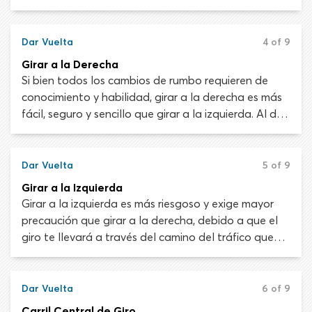
el giro no está protegido debes ceder el paso al
tráfico que viene en sentido contrario y a los
peatones antes de dar vuelta.
Dar Vuelta
4 of 9
Girar a la Derecha
Si bien todos los cambios de rumbo requieren de
conocimiento y habilidad, girar a la derecha es más
fácil, seguro y sencillo que girar a la izquierda. Al dar
vuelta a la derecha no debes preocuparte por el
tráfico que viaja en dirección opuesta desde la
carretera a la que estás entrando, lo que simplifica
Dar Vuelta
5 of 9
mucho las cosas. En algunas áreas incluso puedes
Girar a la Izquierda
girar a la derecha en un semáforo rojo.
Girar a la izquierda es más riesgoso y exige mayor
precaución que girar a la derecha, debido a que el
giro te llevará a través del camino del tráfico que
viene en dirección opuesta. Asegúrate de señalar tu
intención de dar vuelta a la izquierda lo antes
posible y respetar las leyes de derecho de paso. Los
Dar Vuelta
6 of 9
conductores también deben tener un cuidado
Carril Central de Giro