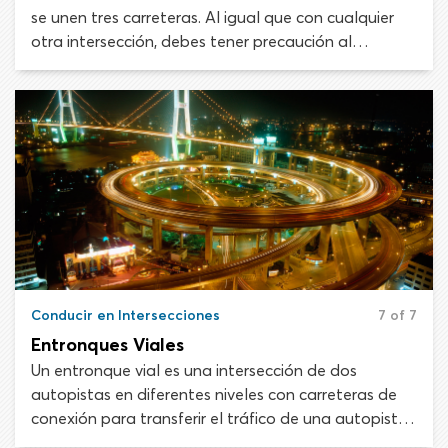
se unen tres carreteras. Al igual que con cualquier
otra intersección, debes tener precaución al
aproximarte, reducir la velocidad y estar atento a
otro tráfico y a peatones incluso cuando viajes por
la carretera directa y tengas el derecho de paso.
Conducir en Intersecciones
7 of 7
Entronques Viales
Un entronque vial es una intersección de dos
autopistas en diferentes niveles con carreteras de
conexión para transferir el tráfico de una autopista
a otra a través de rampas. Las rampas de conexión