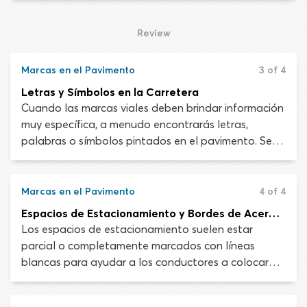
permiten a los conductores salir de una carretera y
entrar en otra de manera segura sin obstaculizar el
Review
tráfico.
Marcas en el Pavimento
3 of 4
Letras y Símbolos en la Carretera
Cuando las marcas viales deben brindar información
muy específica, a menudo encontrarás letras,
palabras o símbolos pintados en el pavimento. Se
pueden utilizar letras y símbolos en el pavimento
para describir restricciones, indicar el uso de un carril
o advertir sobre un peligro a los usuarios de
Marcas en el Pavimento
4 of 4
carretera.
Espacios de Estacionamiento y Bordes de Acera Pintados
Los espacios de estacionamiento suelen estar
parcial o completamente marcados con líneas
blancas para ayudar a los conductores a colocar
sus vehículos. Las marcas permiten que la cantidad
máxima de vehículos entre en un área de parqueo