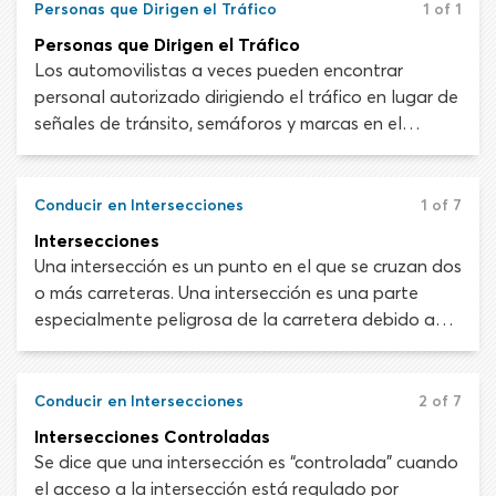
mientras garantizan que haya un lugar seguro para
Personas que Dirigen el Tráfico
1 of 1
cada uno.
Personas que Dirigen el Tráfico
Los automovilistas a veces pueden encontrar
personal autorizado dirigiendo el tráfico en lugar de
señales de tránsito, semáforos y marcas en el
pavimento. Las personas autorizadas para dirigir el
tráfico son oficiales de policía, obreros de
construcción conocidos como “flaggers” y guardias
Conducir en Intersecciones
1 of 7
de cruce.
Intersecciones
Una intersección es un punto en el que se cruzan dos
o más carreteras. Una intersección es una parte
especialmente peligrosa de la carretera debido a
que las trayectorias de los vehículos pueden
cruzarse, lo que automáticamente provocaría un
choque. Según las estadísticas, los choques en
Conducir en Intersecciones
2 of 7
intersecciones, caminos de entrada y rampas de
Intersecciones Controladas
acceso a las autopistas son el segundo tipo más
Se dice que una intersección es “controlada” cuando
común de accidentes de tránsito solo después de
el acceso a la intersección está regulado por