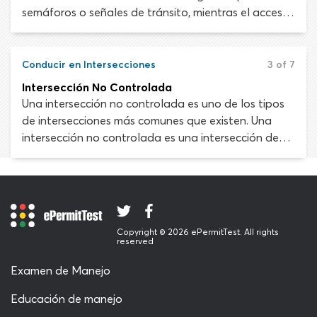
los golpes a un objeto inmóvil.
semáforos o señales de tránsito, mientras el acceso
a una intersección no controlada está regulado solo
por las reglas de derecho de paso. Debes recordar
que los semáforos no resuelven totalmente los
Conducir en Intersecciones
3 of 7
conflictos de tráfico y debes aprender a combinar
Intersección No Controlada
los semáforos con las reglas de derecho de paso
Una intersección no controlada es uno de los tipos
para evitar situaciones peligrosas.
de intersecciones más comunes que existen. Una
intersección no controlada es una intersección de
carretera sin semáforos ni señales de tránsito que
indiquen el derecho de paso.
Copyright © 2026 ePermitTest. All rights
reserved
Examen de Manejo
Educación de manejo