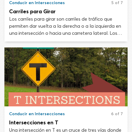
Conducir en Intersecciones
5 of 7
Carriles para Girar
Los carriles para girar son carriles de tráfico que
permiten dar vuelta a la derecha o a la izquierda en
una intersección o hacia una carretera lateral. Los
carriles para girar están controlados por señales de
tránsito y marcas en el pavimento que te muestran
la dirección de viaje desde el carril.
Conducir en Intersecciones
6 of 7
Intersecciones en T
Una intersección en T es un cruce de tres vías donde