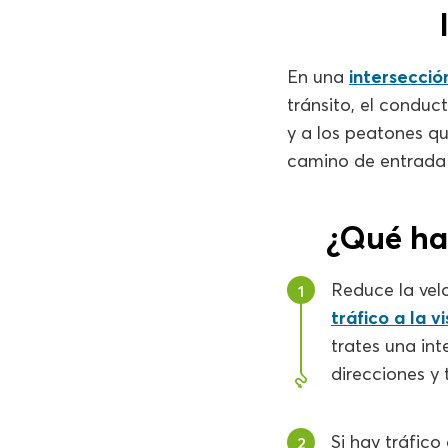
En una
intersecció
tránsito, el conduc
y a los peatones qu
camino de entrada 
¿Qué ha
Reduce la vel
1
tráfico a la v
trates una in
direcciones y
Si hay tráfico
2