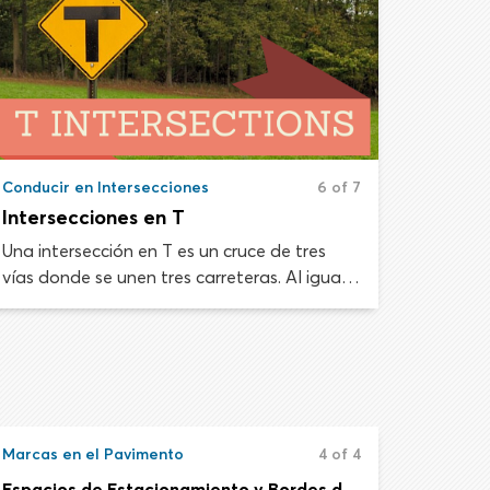
Conducir en Intersecciones
6 of 7
Intersecciones en T
Una intersección en T es un cruce de tres
vías donde se unen tres carreteras. Al igual
que con cualquier otra intersección, debes
tener precaución al aproximarte, reducir la
velocidad y estar atento a otro tráfico y a
peatones incluso cuando viajes por la
carretera directa y tengas el derecho de
paso.
Marcas en el Pavimento
4 of 4
Espacios de Estacionamiento y Bordes de Acera Pintados