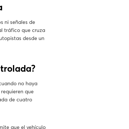
a
 ni señales de
al tráfico que cruza
autopistas desde un
trolada?
o cuando no haya
 requieren que
ada de cuatro
mite que el vehículo