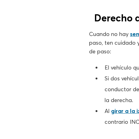
Derecho d
Cuando no hay
se
paso, ten cuidado y
de paso:
El vehículo q
Si dos vehícu
conductor del
la derecha.
Al
girar a la 
contrario INC