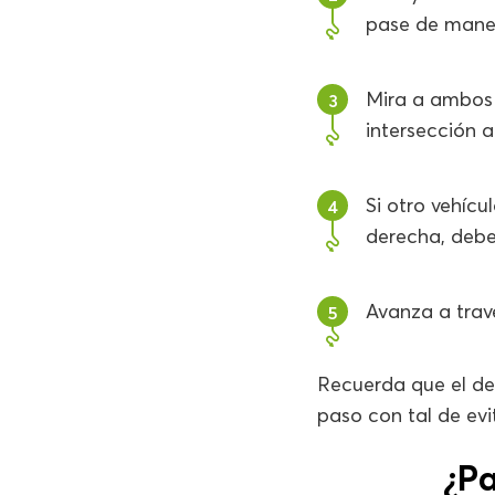
pase de mane
Mira a ambos 
3
intersección 
Si otro vehícu
4
derecha, debe
Avanza a travé
5
Recuerda que el d
paso con tal de ev
¿P