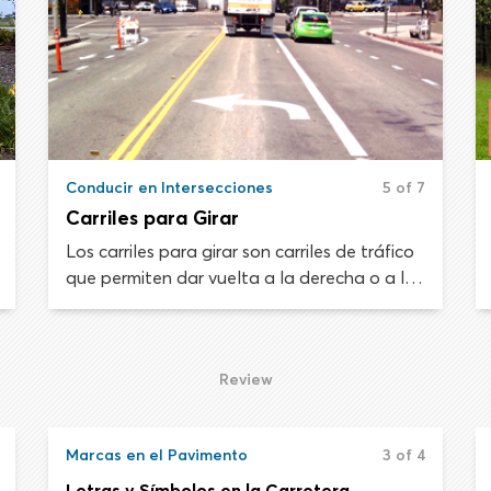
Conducir en Intersecciones
5 of 7
Carriles para Girar
Los carriles para girar son carriles de tráfico
que permiten dar vuelta a la derecha o a la
izquierda en una intersección o hacia una
carretera lateral. Los carriles para girar
están controlados por señales de tránsito y
Review
marcas en el pavimento que te muestran la
dirección de viaje desde el carril.
Marcas en el Pavimento
3 of 4
Letras y Símbolos en la Carretera