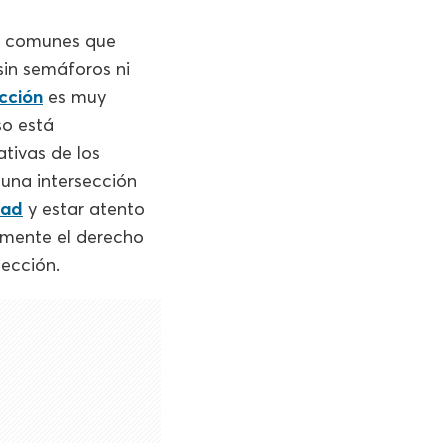
ás comunes que
sin semáforos ni
ección
es muy
so está
ativas de los
una intersección
dad
y estar atento
amente el derecho
sección.