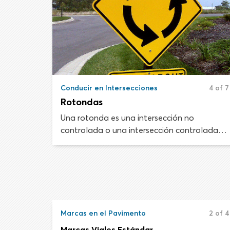
Conducir en Intersecciones
4 of 7
Rotondas
Una rotonda es una intersección no
controlada o una intersección controlada
por señales de tránsito donde el tráfico se
mueve en sentido contrario a las manecillas
del reloj alrededor de una isla central. El
acceso a la glorieta generalmente está
controlado por señales YIELD que pueden
duplicarse con marcas en el pavimento.
Marcas en el Pavimento
2 of 4
Marcas Viales Estándar