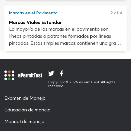
pintado en la carretera tiene su razón de ser,
aunque no sea inmediatamente obvia para el ojo
Marcas en el Pavimento
2 of 4
inexperto.
Marcas Viales Estándar
La mayoría de las marcas en el pavimento son
líneas pintadas o patrones formados por líneas
pintadas. Estas simples marcas contienen una gran
cantidad de información. Las líneas de pavimento
pintadas se usan para regular el flujo de tráfico,
definir carriles, reforzar las señales de tránsito o
acordonar partes de la carretera que los
conductores deben evitar.
Copyright © 2026 ePermitTest. All rights
reserved
Examen de Manejo
Educación de manejo
Manual de manejo