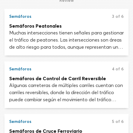
Review
intersecciones, caminos de entrada y rampas de
acceso a las autopistas son el segundo tipo más
Semáforos
3 of 6
común de accidentes de tránsito solo después de
Semáforos Peatonales
los golpes a un objeto inmóvil.
Muchas intersecciones tienen señales para gestionar
el tráfico de peatones. Las intersecciones son áreas
de alto riesgo para todos, aunque representan un
peligro significativo para las personas que buscan
cruzar la calle. Los semáforos peatonales en una
intersección de cruce peatonal se DEBEN obedecer,
Semáforos
4 of 6
ya que los automovilistas no estarán preparados
Semáforos de Control de Carril Reversible
para personas que salgan a la calle con una señal
Algunas carreteras de múltiples carriles cuentan con
de “DON’T WALK”.
carriles reversibles, donde la dirección del tráfico
puede cambiar según el movimiento del tráfico
pesado en una dirección u otra en determinados
momentos. Los semáforos visibles en ambas
direcciones están instalados sobre los carriles
Semáforos
5 of 6
reversibles para que los conductores sepan si
Semáforos de Cruce Ferroviario