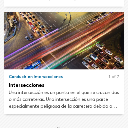
pavimento. Las personas autorizadas para dirigir el
tráfico son oficiales de policía, obreros de
construcción conocidos como “flaggers” y guardias
de cruce.
Conducir en Intersecciones
1 of 7
Intersecciones
Una intersección es un punto en el que se cruzan dos
o más carreteras. Una intersección es una parte
especialmente peligrosa de la carretera debido a
que las trayectorias de los vehículos pueden
cruzarse, lo que automáticamente provocaría un
choque. Según las estadísticas, los choques en