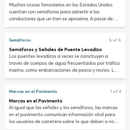
pueden usarlos.
Muchos cruces ferroviarios en los Estados Unidos
cuentan con semáforos para advertir a los
conductores que un tren se aproxima. A pesar de
esto, los accidentes en cruces ferroviarios todavía
suceden y suelen ser catastróficos. Comprender
cómo funcionan las señales de cruce ferroviario es
Semáforos
6 of 6
vital para tu seguridad.
Semáforos y Señales de Puente Levadizo
Los puentes levadizos a veces se construyen a
través de cuerpos de agua frecuentados por tráfico
marino, como embarcaciones de pesca y recreo. Los
semáforos, señales y demás funciones de
advertencia están instalados en los puentes
levadizos para ayudar a la seguridad de los
Marcas en el Pavimento
1 of 4
peatones y automovilistas.
Marcas en el Pavimento
Al igual que las señales y los semáforos, las marcas
en el pavimento comunican información vital para
los usuarios de carretera sobre lo que deben o no
deben hacer. Cada línea, símbolo, letra y bloque