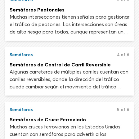
posible. Este artículo te enseñará a interpretar los
Semáforos Peatonales
semáforos.
Muchas intersecciones tienen señales para gestionar
el tráfico de peatones. Las intersecciones son áreas
de alto riesgo para todos, aunque representan un
peligro significativo para las personas que buscan
cruzar la calle. Los semáforos peatonales en una
intersección de cruce peatonal se DEBEN obedecer,
Semáforos
4 of 6
ya que los automovilistas no estarán preparados
Semáforos de Control de Carril Reversible
para personas que salgan a la calle con una señal
Algunas carreteras de múltiples carriles cuentan con
de “DON’T WALK”.
carriles reversibles, donde la dirección del tráfico
puede cambiar según el movimiento del tráfico
pesado en una dirección u otra en determinados
momentos. Los semáforos visibles en ambas
direcciones están instalados sobre los carriles
Semáforos
5 of 6
reversibles para que los conductores sepan si
Semáforos de Cruce Ferroviario
pueden usarlos.
Muchos cruces ferroviarios en los Estados Unidos
cuentan con semáforos para advertir a los