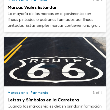
Marcas en el Pavimento
2 of 4
Marcas Viales Estándar
La mayoría de las marcas en el pavimento son
líneas pintadas o patrones formados por líneas
pintadas. Estas simples marcas contienen una gran
cantidad de información. Las líneas de pavimento
pintadas se usan para regular el flujo de tráfico,
definir carriles, reforzar las señales de tránsito o
acordonar partes de la carretera que los
conductores deben evitar.
Marcas en el Pavimento
3 of 4
Letras y Símbolos en la Carretera
Cuando las marcas viales deben brindar información