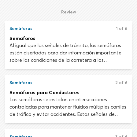
máxima de vehículos entre en un área de parqueo
mientras garantizan que haya un lugar seguro para
Review
cada uno.
Semáforos
1 of 6
Semáforos
Al igual que las señales de tránsito, los semáforos
están diseñados para dar información importante
sobre las condiciones de la carretera a los
automovilistas y peatones. También se utilizan para
controlar el flujo de tráfico, indicando a los
conductores cuándo deben parar, prepararse para
Semáforos
2 of 6
parar o avanzar.
Semáforos para Conductores
Los semáforos se instalan en intersecciones
controladas para mantener fluidos múltiples carriles
de tráfico y evitar accidentes. Estas señales de
control de tráfico están programadas para evitar
conflictos entre usuarios de carretera y permiten
que el tráfico se mueva con la mayor libertad
Semáforos
3 of 6