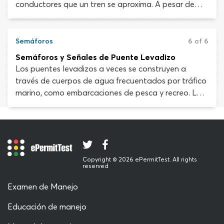
conductores que un tren se aproxima. A pesar de
esto, los accidentes en cruces ferroviarios todavía
suceden y suelen ser catastróficos. Comprender
cómo funcionan las señales de cruce ferroviario es
Semáforos
6 of 6
vital para tu seguridad.
Semáforos y Señales de Puente Levadizo
Los puentes levadizos a veces se construyen a
través de cuerpos de agua frecuentados por tráfico
marino, como embarcaciones de pesca y recreo. Los
semáforos, señales y demás funciones de
advertencia están instalados en los puentes
levadizos para ayudar a la seguridad de los
peatones y automovilistas.
Copyright © 2026 ePermitTest. All rights
reserved
Examen de Manejo
Educación de manejo