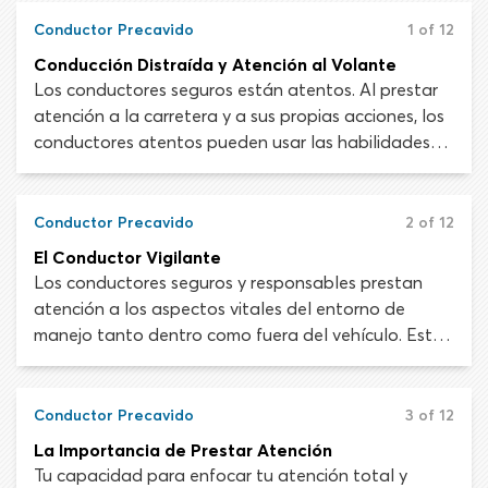
Conductor Precavido
1 of 12
Conducción Distraída y Atención al Volante
Los conductores seguros están atentos. Al prestar
atención a la carretera y a sus propias acciones, los
conductores atentos pueden usar las habilidades
del control del vehículo y el conocimiento de las
reglas de carretera de forma adecuada para evitar
conflictos con otros usuarios de carretera,
Conductor Precavido
2 of 12
accidentes y colisiones. La conducción distraída es
El Conductor Vigilante
lo opuesto a la conducción atenta.
Los conductores seguros y responsables prestan
atención a los aspectos vitales del entorno de
manejo tanto dentro como fuera del vehículo. Estar
atento es más que simplemente estar alerta,
¡aunque esto ayuda! Es entender que se deben
monitorear todos los aspectos del escenario de
Conductor Precavido
3 of 12
manejo y saber cómo dividir la atención entre varios
La Importancia de Prestar Atención
objetivos diferentes de manera efectiva.
Tu capacidad para enfocar tu atención total y