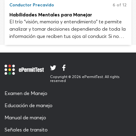
segura y legal con una licencia restringida, siempre
Conductor Precavido
6 of 12
que usen anteojos o lentes de contacto correctivos.
Habilidades Mentales para Manejar
Se le negará la licencia de conducir a una persona
El trío “visión, memoria y entendimiento” te permite
solo en casos extremos de problemas de la vista o
analizar y tomar decisiones dependiendo de toda la
ceguera.
información que reciben tus ojos al conducir. Si no
recibes la información visual precisa debido a un
problema de visión o no tienes la información de
memoria relevante almacenada en tu cerebro para
entender lo que has visto, es posible que no
respondas a los peligros de la carretera
Copyright © 2026 ePermitTest. All rights
adecuadamente.
reserved
Examen de Manejo
Educación de manejo
Manual de manejo
Señales de transito