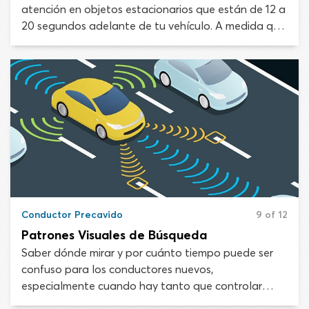
atención en objetos estacionarios que están de 12 a
20 segundos adelante de tu vehículo. A medida que
te acercas al objetivo visual, debes seleccionar un
nuevo objeto fijo en esa ventana de 12 a 20
segundos y repetir el proceso continuamente a
medida que te mueves en la carretera.
Conductor Precavido
9 of 12
Patrones Visuales de Búsqueda
Saber dónde mirar y por cuánto tiempo puede ser
confuso para los conductores nuevos,
especialmente cuando hay tanto que controlar
dentro del automóvil, justo frente al vehículo y 20