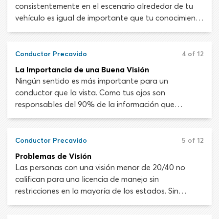
consistentemente en el escenario alrededor de tu
vehículo es igual de importante que tu conocimiento
de reglas de carretera y tus habilidades de control
del vehículo. Prestar atención al conducir es una
habilidad importante que muchos pasan por alto al
Conductor Precavido
4 of 12
aprender a manejar.
La Importancia de una Buena Visión
Ningún sentido es más importante para un
conductor que la vista. Como tus ojos son
responsables del 90% de la información que
recibirás al conducir, una buena visión es esencial
para tomar decisiones de manejo seguras y
adecuadas.
Conductor Precavido
5 of 12
Problemas de Visión
Las personas con una visión menor de 20/40 no
califican para una licencia de manejo sin
restricciones en la mayoría de los estados. Sin
embargo, una buena cantidad de personas con
peor visión que 20/50 pueden conducir de forma