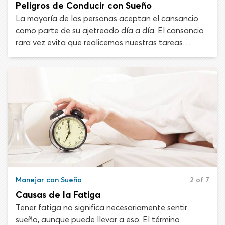
Peligros de Conducir con Sueño
La mayoría de las personas aceptan el cansancio
como parte de su ajetreado día a día. El cansancio
rara vez evita que realicemos nuestras tareas
diarias, como trabajar, ir a la escuela o ver a
nuestros amigos, así que no asumimos que nos
impedir manejar hacia y desde estas actividades.
Tristemente, conducir con fatiga puede ser un error
mortal.
Manejar con Sueño
2 of 7
Causas de la Fatiga
Tener fatiga no significa necesariamente sentir
sueño, aunque puede llevar a eso. El término