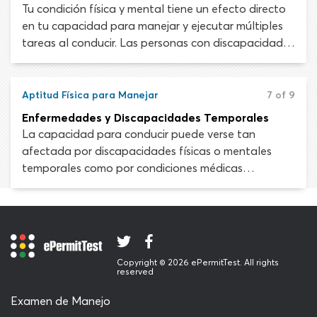
situaciones, conducir aún puede ser una actividad
Tu condición física y mental tiene un efecto directo
físicamente exigente.
en tu capacidad para manejar y ejecutar múltiples
tareas al conducir. Las personas con discapacidades
físicas o mentales pueden carecer de las habilidades
necesarias para conducir un vehículo de forma
segura.
Aptitud Física para Manejar
7 of 9
Enfermedades y Discapacidades Temporales
La capacidad para conducir puede verse tan
afectada por discapacidades físicas o mentales
temporales como por condiciones médicas
constantes y discapacidades físicas permanentes.
Todas las personas experimentan una enfermedad
o una lesión en algún momento. El hecho de que
generalmente estás en forma para manejar no
significa que siempre estés en condiciones para
Copyright © 2026 ePermitTest. All rights
conducir.
reserved
Examen de Manejo