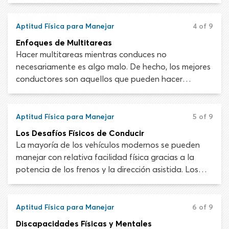
y mentales manteniendo la concentración en la
carretera es lo que hace que el manejo sea tan
desafiante al empezar. Eventualmente, conducir y
Aptitud Física para Manejar
4 of 9
todo lo que conlleva se volverá algo natural.
Enfoques de Multitareas
Hacer multitareas mientras conduces no
necesariamente es algo malo. De hecho, los mejores
conductores son aquellos que pueden hacer
múltiples tareas de forma eficaz. Por supuesto, no
hablamos de maquillarte, enviar mensajes con el
celular o conversar con tus pasajeros. Realizar una
Aptitud Física para Manejar
5 of 9
actividad innecesaria que desvíe tu atención de la
Los Desafíos Físicos de Conducir
carretera definitivamente es una mala idea.
La mayoría de los vehículos modernos se pueden
manejar con relativa facilidad física gracias a la
potencia de los frenos y la dirección asistida. Los
desafíos relacionados con la conducción son
predominantemente mentales, como percibir
peligros en la carretera o manejar múltiples tareas
Aptitud Física para Manejar
6 of 9
al mismo tiempo. Aunque, en ciertos vehículos y
Discapacidades Físicas y Mentales