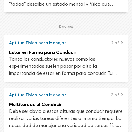
“fatiga” describe un estado mental y físico que
puede ocurrir después de una actividad desafiante
o prolongada. Una persona fatigada tiene una
capacidad por debajo de lo normal para trabajar y
Review
concentrarse, siendo menos capaz de completar
con eficacia cualquier tarea.
Aptitud Física para Manejar
2 of 9
Estar en Forma para Conducir
Tanto los conductores nuevos como los
experimentados suelen pasar por alto la
importancia de estar en forma para conducir. Tu
capacidad de manejar de forma segura no solo
depende de buenas habilidades de control del
vehículo y conocimiento de las reglas de carretera.
Aptitud Física para Manejar
3 of 9
Estos atributos son esenciales pero no significan
Multitareas al Conducir
nada si tu cuerpo y tu mente no están a la altura de
Debe ser obvio a estas alturas que conducir requiere
la tarea de conducir.
realizar varias tareas diferentes al mismo tiempo. La
necesidad de manejar una variedad de tareas físicas