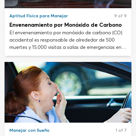
Aptitud Física para Manejar
9 of 9
Envenenamiento por Monóxido de Carbono
El envenenamiento por monóxido de carbono (CO)
accidental es responsable de alrededor de 500
muertes y 15.000 visitas a salas de emergencias en
los Estados Unidos cada año. Una gran parte de
estos casos de envenenamiento son por emisiones
de escape de los vehículos motorizados. Todos los
conductores deben conocer los peligros del
monóxido de carbono y saber detectar los síntomas
cuando ocurran.
Manejar con Sueño
1 of 7