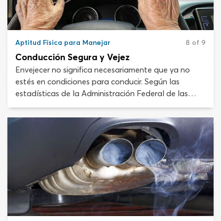
Aptitud Física para Manejar
8 of 9
Conducción Segura y Vejez
Envejecer no significa necesariamente que ya no
estés en condiciones para conducir. Según las
estadísticas de la Administración Federal de las
Carreteras, hay más de 41 millones de conductores
con licencia mayores de 65 años en los Estados
Unidos. Desafortunadamente, los cambios físicos y
mentales asociados a la vejez pueden afectar las
habilidades de manejo y aumentar el riesgo de
lesiones o muerte en un accidente automovilístico.