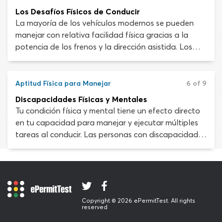
actividad innecesaria que desvíe tu atención de la
Los Desafíos Físicos de Conducir
carretera definitivamente es una mala idea.
La mayoría de los vehículos modernos se pueden
manejar con relativa facilidad física gracias a la
potencia de los frenos y la dirección asistida. Los
desafíos relacionados con la conducción son
predominantemente mentales, como percibir
peligros en la carretera o manejar múltiples tareas
Aptitud Física para Manejar
6 of 9
al mismo tiempo. Aunque, en ciertos vehículos y
Discapacidades Físicas y Mentales
situaciones, conducir aún puede ser una actividad
Tu condición física y mental tiene un efecto directo
físicamente exigente.
en tu capacidad para manejar y ejecutar múltiples
tareas al conducir. Las personas con discapacidades
físicas o mentales pueden carecer de las habilidades
necesarias para conducir un vehículo de forma
segura.
Copyright © 2026 ePermitTest. All rights
reserved