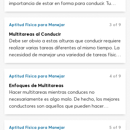
importancia de estar en forma para conducir. Tu
capacidad de manejar de forma segura no solo
depende de buenas habilidades de control del
vehículo y conocimiento de las reglas de carretera.
Aptitud Física para Manejar
3 of 9
Estos atributos son esenciales pero no significan
Multitareas al Conducir
nada si tu cuerpo y tu mente no están a la altura de
Debe ser obvio a estas alturas que conducir requiere
la tarea de conducir.
realizar varias tareas diferentes al mismo tiempo. La
necesidad de manejar una variedad de tareas físicas
y mentales manteniendo la concentración en la
carretera es lo que hace que el manejo sea tan
desafiante al empezar. Eventualmente, conducir y
Aptitud Física para Manejar
4 of 9
todo lo que conlleva se volverá algo natural.
Enfoques de Multitareas
Hacer multitareas mientras conduces no
necesariamente es algo malo. De hecho, los mejores
conductores son aquellos que pueden hacer
múltiples tareas de forma eficaz. Por supuesto, no
hablamos de maquillarte, enviar mensajes con el
celular o conversar con tus pasajeros. Realizar una
Aptitud Física para Manejar
5 of 9