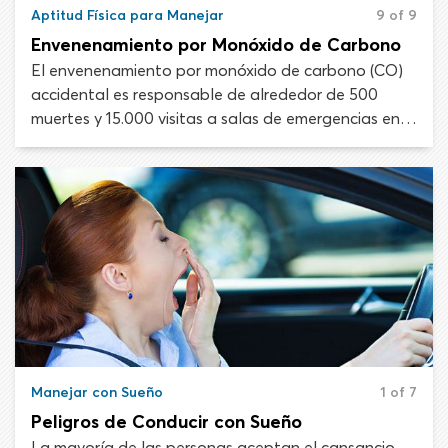
Aptitud Física para Manejar
9 of 9
Envenenamiento por Monóxido de Carbono
El envenenamiento por monóxido de carbono (CO)
accidental es responsable de alrededor de 500
muertes y 15.000 visitas a salas de emergencias en
los Estados Unidos cada año. Una gran parte de
estos casos de envenenamiento son por emisiones
de escape de los vehículos motorizados. Todos los
conductores deben conocer los peligros del
monóxido de carbono y saber detectar los síntomas
cuando ocurran.
Manejar con Sueño
1 of 7
Peligros de Conducir con Sueño
La mayoría de las personas aceptan el cansancio