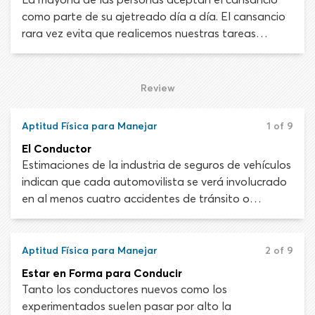
como parte de su ajetreado día a día. El cansancio
rara vez evita que realicemos nuestras tareas
diarias, como trabajar, ir a la escuela o ver a
nuestros amigos, así que no asumimos que nos
impedir manejar hacia y desde estas actividades.
Review
Tristemente, conducir con fatiga puede ser un error
mortal.
Aptitud Física para Manejar
1 of 9
El Conductor
Estimaciones de la industria de seguros de vehículos
indican que cada automovilista se verá involucrado
en al menos cuatro accidentes de tránsito o
colisiones en su vida. Según la Administración
Nacional de Seguridad del Tráfico en las Carreteras,
en los Estados Unidos ocurre un accidente
Aptitud Física para Manejar
2 of 9
automovilístico cada minuto de cada día. En
Estar en Forma para Conducir
promedio, uno de cada 16 de estos accidentes de
Tanto los conductores nuevos como los
tráfico cobrará la vida de al menos una persona.
experimentados suelen pasar por alto la