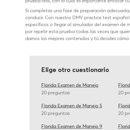
prueba real, con lo cual es importante enfocar tu
Si completas una fase de preparación adecuada, n
conducir. Con nuestro DMV practice test español 
específicos o llegar al simulador del examen de m
por repetir esta prueba todas las veces que quie
damos los mejores contenidos y tú decides cómo 
Elige otro cuestionario
Florida Examen de Manejo
Flori
20 preguntas
20 p
Florida Examen de Manejo 5
Flori
20 preguntas
20 p
Florida Examen de Manejo 9
Flori