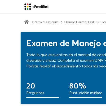
ePermitTest.com
Florida Permit Test
Flo
Examen de Manejo e
Todo lo que encuentras en el manual de condu
divertido y eficaz. Completa el examen DMV F
Podrás repetir el procedimiento todas las ve
buscar otra práctica disponible en nuestra we
busca de tu licencia de conducir!
20
80%
Preguntas
Puntuación mínima