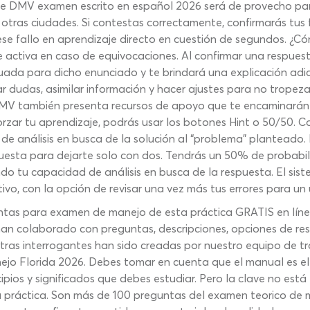
te DMV examen escrito en español 2026 será de provecho para
otras ciudades. Si contestas correctamente, confirmarás tus 
r ese fallo en aprendizaje directo en cuestión de segundos. 
 activa en caso de equivocaciones. Al confirmar una respuesta
ada para dicho enunciado y te brindará una explicación adic
jar dudas, asimilar información y hacer ajustes para no trope
V también presenta recursos de apoyo que te encaminarán a 
orzar tu aprendizaje, podrás usar los botones Hint o 50/50. C
e análisis en busca de la solución al “problema” planteado. 
puesta para dejarte solo con dos. Tendrás un 50% de probabi
o tu capacidad de análisis en busca de la respuesta. El sist
nitivo, con la opción de revisar una vez más tus errores para un
ntas para examen de manejo de esta práctica GRATIS en líne
han colaborado con preguntas, descripciones, opciones de re
as interrogantes han sido creadas por nuestro equipo de tra
ejo Florida 2026. Debes tomar en cuenta que el manual es el
cipios y significados que debes estudiar. Pero la clave no es
 la práctica. Son más de 100 preguntas del examen teorico de 