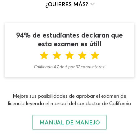
conocimientos generales del DMV 2026 y después del
¿QUIERES MÁS?
test de vehículos de combinación. Con 30 preguntas en
total y un 80% de efectividad como mínimo para la
aprobación, debes llegar con una buena preparación al
día del examen de dobles y triples para CDL. Si quieres
94% de estudiantes declaran que
calibrar tu mente, trabajar con contenidos actualizados
esta examen es útil!
y saber qué tan cerca o qué tan lejos estás del objetivo,
aprovecha al máximo nuestro simulador en línea y
diagnostica tu nivel en pocos minutos!
Calificado 4.7
de
5
por
37
conductores!
El examen de dobles y triples de CDL 2026 es un
endorsement que te dará la “T” para tu permiso CDL. En
muchas ocasiones, los aplicantes de esta prueba
Mejore sus posibilidades de aprobar el examen de
también realizan la prueba de CDL de frenos de aire del
licencia leyendo el manual del conductor de California
DMV ya que son muchos los vehículos de este segmento
que utilizan ambas tecnologías y es información que va
de la mano. Consulta con los documentos oficiales y las
MANUAL DE MANEJO
autoridades para saber cuáles complementos son
necesarios para la actividad laboral que desarrollarás o