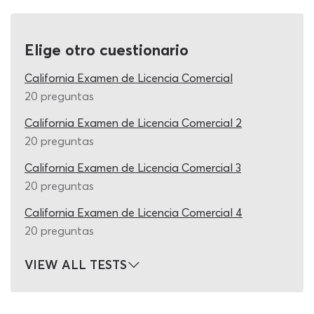
para decidir cuál es el alcance que quieres darle a tu
licencia CDL del DMV, ya que es virtualmente imposible
prepararse para todas las preguntas y respuestas de
Elige otro cuestionario
frenos de aire y el resto de exámenes adicionales.
Además, no es necesario realizar todos ya que
California Examen de Licencia Comercial
prácticamente ningún conductor trabaja con todos los
20 preguntas
tipos de vehículos comerciales del mercado.
California Examen de Licencia Comercial 2
20 preguntas
En cuanto al cuestionario de CDL de dobles y triples del
DMV, en este simulador GRATIS podrás trabajar los
California Examen de Licencia Comercial 3
temas más relevantes para calibrar tu nivel actual de
20 preguntas
preparación rápidamente. Así como en el examen de
frenos de aire del DMV 2026, aquí hallarás preguntas
California Examen de Licencia Comercial 4
específicas relacionadas a la inspección de los
20 preguntas
remloques y la plataforma de conversión, el aire que
fluye hacia los remloques, cómo asegurar el
VIEW ALL TESTS
acoplamiento, técnicas de conducción para evitar
vuelcos, manejar espacios, sortear situaciones adversas,
etc. Los exámenes siguen los mismos lineamientos sin