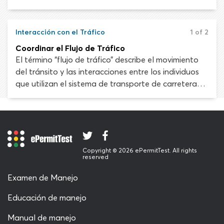
para evitar una colisión o retirar un vehículo
averiado del camino. Las reglas sobre cuándo y
cómo utilizar el margen de la carretera pueden
Interacción con el Tráfico
1 of 2
variar de un estado a otro.
Coordinar el Flujo de Tráfico
El término “flujo de tráfico” describe el movimiento
del tránsito y las interacciones entre los individuos
que utilizan el sistema de transporte de carreteras.
En una situación ideal, el tráfico fluye de manera
continua y ordenada para permitir el mayor
movimiento de usuarios de carreteras en el menor
tiempo posible a través de un tramo del camino.
Copyright © 2026 ePermitTest. All rights
reserved
Examen de Manejo
Educación de manejo
Manual de manejo