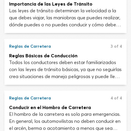
y motocicletas representan actualmente el 91% de
Importancia de las Leyes de Tránsito
todos los viajes personales. Sin reglas de carretera,
Las leyes de tránsito determinan la velocidad a la
todo el país se hundiría en el caos en cuestión de
que debes viajar, las maniobras que puedes realizar,
horas.
dónde puedes o no puedes conducir y cómo debes
hacerlo. Muchas de las leyes son constantes,
mientras otras aplican solo para ciertas horas del
día o épocas del año.
Reglas de Carretera
3 of 4
Reglas Básicas de Conducción
Todos los conductores deben estar familiarizados
con las leyes de tránsito básicas, ya que no seguirlas
crea situaciones de manejo peligrosas y puede llevar
a multas, sanciones o suspensión de la licencia. Las
leyes de tránsito no están abiertas a la
interpretación. La ley es la ley y debe cumplirse al
Reglas de Carretera
4 of 4
pie de la letra.
Conducir en el Hombro de Carretera
El hombro de la carretera es solo para emergencias.
En general, los automovilistas no deben conducir en
el arcén, berma o acotamiento a menos que sea