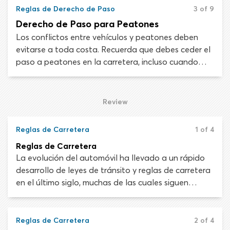
Reglas de Derecho de Paso
3 of 9
Derecho de Paso para Peatones
Los conflictos entre vehículos y peatones deben
evitarse a toda costa. Recuerda que debes ceder el
paso a peatones en la carretera, incluso cuando
creas que el derecho de paso legal es tuyo.
Review
Reglas de Carretera
1 of 4
Reglas de Carretera
La evolución del automóvil ha llevado a un rápido
desarrollo de leyes de tránsito y reglas de carretera
en el último siglo, muchas de las cuales siguen
adaptándose y refinándose para ajustarse al
siempre creciente sistema de transporte. Vehículos
privados como autos, camiones ligeros, camionetas
Reglas de Carretera
2 of 4