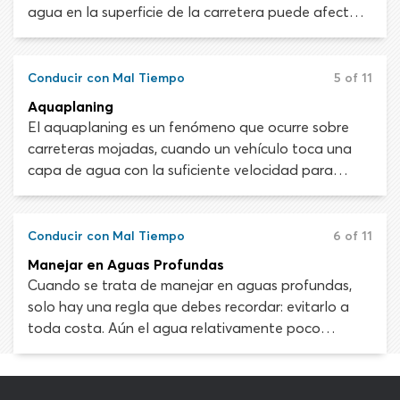
agua en la superficie de la carretera puede afectar
gravemente el control del vehículo, mientras la lluvia
en sí dificulta la visibilidad. Debes saber cómo
enfrentar estos desafíos y manejar de manera
Conducir con Mal Tiempo
5 of 11
segura en situaciones húmedas y lluviosas. Todos los
Aquaplaning
riesgos del clima húmedo y lluvioso pueden
El aquaplaning es un fenómeno que ocurre sobre
disminuirse al reducir la velocidad. Esta debe ser tu
carreteras mojadas, cuando un vehículo toca una
primera acción.
capa de agua con la suficiente velocidad para
deslizarse sobre ella en lugar de mantener contacto
con la superficie del camino. El aumento de
velocidad hace que la canalización del agua sea
Conducir con Mal Tiempo
6 of 11
menos efectiva y puede separar tus ruedas del
Manejar en Aguas Profundas
asfalto, por lo que ruedan sobre el agua como
Cuando se trata de manejar en aguas profundas,
esquís acuáticos. Cuando sucede el hidroplaneo
solo hay una regla que debes recordar: evitarlo a
puede llevar a una pérdida parcial o completa de
toda costa. Aún el agua relativamente poco
control y dirección del volante. Es algo que todos
profunda puede ser peligrosa. A bajas velocidades,
los conductores quieren evitar.
seis pulgadas de agua pueden hacer que pierdas el
control del vehículo y hacer flotar a los vehículos