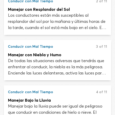
daños. Elegir no manejar en lluvia, nieve, neblina, de
Conducir con Mal Tiempo
2 of 11
noche o en otras situaciones peligrosas siempre es
Manejar con Resplandor del Sol
la decisión más inteligente.
Los conductores están más susceptibles al
resplandor del sol por la mañana y últimas horas de
la tarde, cuando el sol está más bajo en el cielo. El
resplandor del sol es peligroso ya que puede
dificultar la visión y, en casos extremos, provocar
ceguera momentánea. Los destellos del sol menos
Conducir con Mal Tiempo
3 of 11
graves pueden distorsionar las señales de tránsito y
Manejar con Niebla y Humo
semáforos, haciendo que los conductores cometan
De todas las situaciones adversas que tendrás que
errores devastadores.
enfrentar al conducir, la niebla es la más peligrosa.
Enciende las luces delanteras, activa las luces para
la niebla, activa los limpiaparabrisas y reduce la
velocidad. No empieces tu viaje si la niebla es tan
espesa que no puedes ver la carretera adelante a
Conducir con Mal Tiempo
4 of 11
pocos pies de tu vehículo.
Manejar Bajo la Lluvia
Manejar bajo la lluvia puede ser igual de peligroso
que conducir en condiciones de hielo o nieve. El