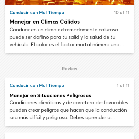
Conducir con Mal Tiempo
10 of 11
Manejar en Climas Cálidos
Conducir en un clima extremadamente caluroso
puede ser dañino para tu salid y la salud de tu
vehículo. El calor es el factor mortal número uno
relacionado con el clima en los Estados Unidos. Al
manejar en climas cálidos, presta atención a la luz
de advertencia de temperatura. Si se enciende o
Review
llega a la zona roja, lleva tu vehículo a un costado
de la carretera y detente. Quédate lejos del tráfico
Conducir con Mal Tiempo
1 of 11
y estaciona bajo la sombra, de ser posible.
Manejar en Situaciones Peligrosas
Condiciones climáticas y de carretera desfavorables
pueden crear peligros que hacen que la conducción
sea más difícil y peligrosa. Debes aprender a
identificar y compensar estos peligros para
protegerte a ti y a otros usuarios de carretera de