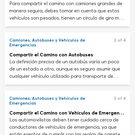
cuando los animales hayan despejado la autopista
Para compartir el camino con camiones grandes de
completamente.
manera segura, debes tomar en cuenta que estos
vehículos son pesados, tienen un círculo de giro más
amplio, distancias de frenado más largas y puntos
ciegos más grandes. Recuerda que los camiones
grandes están diseñados principalmente para
Camiones, Autobuses y Vehículos de
2 of 4
Emergencias
transportar mercadería. No pueden maniobrar como
los vehículos de pasajeros más pequeños.
Compartir el Camino con Autobuses
La definición precisa de un autobús varía un poco
de un estado a otro, aunque es seguro asumir que
cualquier vehículo utilizado para transporte de
pasajeros que esté diseñado para llevar más de diez
personas califica como tal. Analizaremos los
desafíos de compartir el camino con autobuses
Camiones, Autobuses y Vehículos de
3 of 4
Emergencias
regulares y autobuses escolares.
Compartir el Camino con Vehículos de Emergencia
Los automovilistas deben tener cuidado cerca de
conductores de vehículos de emergencia, ya que
están exentos de cumplir con las reglas de carretera