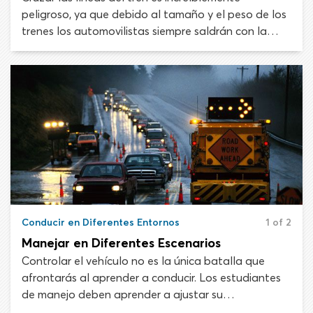
peligroso, ya que debido al tamaño y el peso de los
trenes los automovilistas siempre saldrán con la
peor parte en caso de colisiones. No te aventures ni
tengas un comportamiento riesgoso cerca de las
intersecciones de vías férreas y autopistas. En estas
situaciones, la poca paciencia o la falta de
concentración podrían costarte tu vida y las vidas
de tus pasajeros.
Conducir en Diferentes Entornos
1 of 2
Manejar en Diferentes Escenarios
Controlar el vehículo no es la única batalla que
afrontarás al aprender a conducir. Los estudiantes
de manejo deben aprender a ajustar su
comportamiento de conducción y sus nuevas