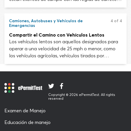
estándar cuando activan las sirenas y luces. Esto los
hace increíblemente impredecibles.
Camiones, Autobuses y Vehículos de
4 of 4
Emergencias
Compartir el Camino con Vehículos Lentos
Los vehículos lentos son aquellos designados para
operar a una velocidad de 25 mph o menor, como
los vehículos agrícolas, vehículos tirados por
animales, vehículos de mantenimiento de carretera y
equipo motorizado de construcción. Por ley, los
vehículos de movimiento lento deben mostrar un
emblema de triángulo naranja en la parte trasera
para advertir sobre su baja velocidad a los usuarios
Copyright © 2026 ePermitTest. All rights
de carretera que se aproximan por detrás.
reserved
Examen de Manejo
Educación de manejo