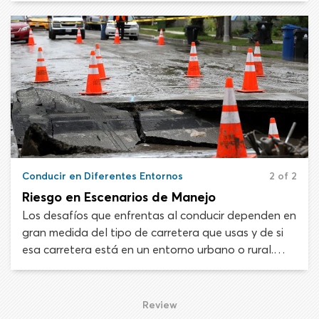
habilidades de control del vehículo para adaptarse
a diferentes escenarios de manejo y mitigar los
riesgos que conllevan. El tipo y nivel de peligro al
que te expones al manejar puede cambiar decenas
de veces en un solo viaje corto.
Conducir en Diferentes Entornos
2 of 2
Riesgo en Escenarios de Manejo
Los desafíos que enfrentas al conducir dependen en
gran medida del tipo de carretera que usas y de si
esa carretera está en un entorno urbano o rural.
Como parte de tu entrenamiento de manejo debes
aprender a identificar los riesgos asociados a cada
escenario de conducción y actuar de forma
Review
preventiva para evitar el peligro. Los diferentes