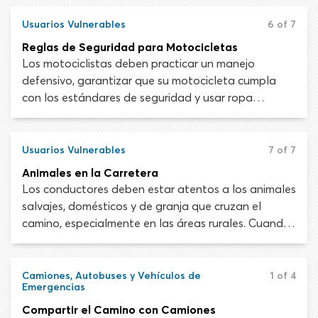
escenarios de manejo se incluyen en una de las
Usuarios Vulnerables
6 of 7
cuatro categorías de riesgo: controlado, bajo,
Reglas de Seguridad para Motocicletas
moderado y complejo.
Los motociclistas deben practicar un manejo
defensivo, garantizar que su motocicleta cumpla
con los estándares de seguridad y usar ropa
adecuada para minimizar el riesgo de sufrir lesiones.
Datos de la Administración Nacional de Seguridad
del Tráfico en las Carreteras (NHTSA) indican que las
Usuarios Vulnerables
7 of 7
muertes de motociclistas sucedieron con una
Animales en la Carretera
frecuencia 28 veces mayor que las muertes en otros
Los conductores deben estar atentos a los animales
vehículos en 2016.
salvajes, domésticos y de granja que cruzan el
camino, especialmente en las áreas rurales. Cuando
haya una señal de advertencia amarilla de animales
con forma de diamante, permanece alerta y
conduce con precaución. Si encuentras una manada
Camiones, Autobuses y Vehículos de
1 of 4
Emergencias
de animales cruzando la carretera, detén tu
vehículo y déjalos que pasen. Debes avanzar solo
Compartir el Camino con Camiones