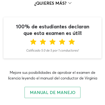
endorsement primero necesitas haber superado el
¿QUIERES MÁS?
examen general de conocimientos y también el examen
de CDL de combinación del DMV de Virginia, dos
requisitos ineludibles para darte una base teórica que
ampliarás con este test de dobles y triples CDL de VA
100% de estudiantes declaran
2026. Practica al máximo con este cuestionario en línea
que esta examen es útil!
totalmente GRATIS y diagnostica tu nivel en minutos
para saber qué tan lejos o qué tan cerca estás del
objetivo!
Calificado 5.0
de
5
por
1
conductores!
Con 20 preguntas de opción múltiple y un 80% mínimo
requerido de aciertos en las respuestas para la
aprobación definitiva, el cuestionario de dobles y triples
Mejore sus posibilidades de aprobar el examen de
en español del DMV es corto pero exigente y tendrás
licencia leyendo el manual del conductor de Virginia
que plasmar un buen periodo de capacitación si quieres
superar ese reducido margen de error para alcanzar la
meta. Al igual que con el examen de combinaciones
MANUAL DE MANEJO
Clase A y otros materiales de práctica de nuestra web,
en esta prueba de CDL en español de Virginia 2026