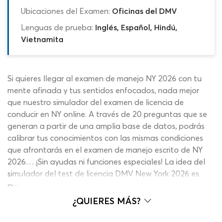
Ubicaciones del Examen:
Oficinas del DMV
Lenguas de prueba:
Inglés, Español, Hindú,
Vietnamita
Si quieres llegar al examen de manejo NY 2026 con tu
mente afinada y tus sentidos enfocados, nada mejor
que nuestro simulador del examen de licencia de
conducir en NY online. A través de 20 preguntas que se
generan a partir de una amplia base de datos, podrás
calibrar tus conocimientos con las mismas condiciones
que afrontarás en el examen de manejo escrito de NY
2026… ¡Sin ayudas ni funciones especiales! La idea del
simulador del test de licencia DMV New York 2026 es
que puedas diagnosticar tu grado de preparación
actual con contenidos actualizados y el formato preciso.
¿QUIERES MÁS?
De esa manera, sabrás qué tan lejos o qué tan cerca
estás del objetivo y cuáles son las áreas que debes