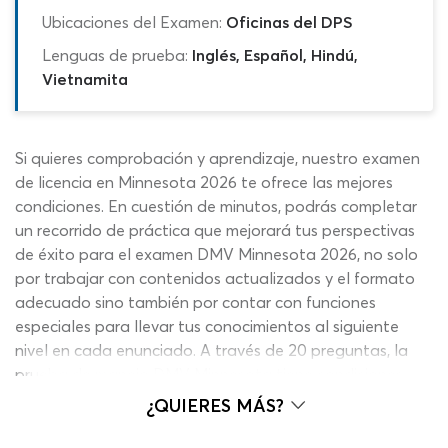
Ubicaciones del Examen:
Oficinas del DPS
Lenguas de prueba:
Inglés, Español, Hindú,
Vietnamita
Si quieres comprobación y aprendizaje, nuestro examen
de licencia en Minnesota 2026 te ofrece las mejores
condiciones. En cuestión de minutos, podrás completar
un recorrido de práctica que mejorará tus perspectivas
de éxito para el examen DMV Minnesota 2026, no solo
por trabajar con contenidos actualizados y el formato
adecuado sino también por contar con funciones
especiales para llevar tus conocimientos al siguiente
nivel en cada enunciado. A través de 20 preguntas, la
prueba de manejo DMV Minnesota tiene condiciones
similares a las que vivirás en la prueba real, con una nota
¿QUIERES MÁS?
mínima de 80%. Aunque la extensión es menor al
examen para la licencia DMV 2026 oficial, la ventaja de