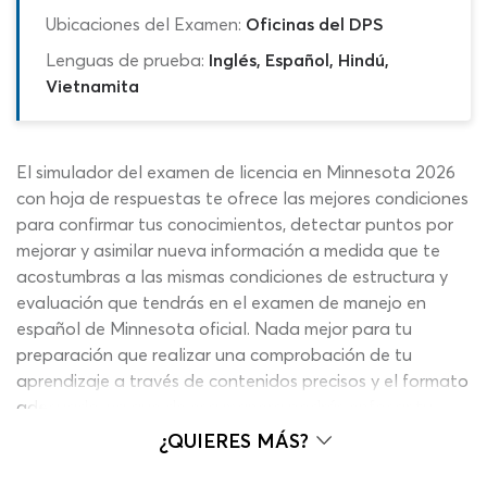
Ubicaciones del Examen:
Oficinas del DPS
Lenguas de prueba:
Inglés, Español, Hindú,
Vietnamita
El simulador del examen de licencia en Minnesota 2026
con hoja de respuestas te ofrece las mejores condiciones
para confirmar tus conocimientos, detectar puntos por
mejorar y asimilar nueva información a medida que te
acostumbras a las mismas condiciones de estructura y
evaluación que tendrás en el examen de manejo en
español de Minnesota oficial. Nada mejor para tu
preparación que realizar una comprobación de tu
aprendizaje a través de contenidos precisos y el formato
adecuado, ya que de esa manera podrás enfocar tu
mente y afinar tus sentidos para lo que enfrentarás en el
¿QUIERES MÁS?
examen escrito DMV MN 2026. Hacer trampa o recibir
ayuda durante el examen de licencia de conducir en