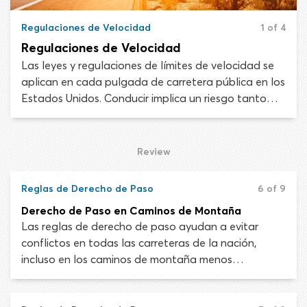
Regulaciones de Velocidad
1 of 4
Regulaciones de Velocidad
Las leyes y regulaciones de límites de velocidad se
aplican en cada pulgada de carretera pública en los
Estados Unidos. Conducir implica un riesgo tanto
para el conductor como para otras personas en la
carretera o cerca de ella. Los límites de velocidad
buscan minimizar el riesgo y mantener seguros a los
Review
usuarios de carretera.
Reglas de Derecho de Paso
6 of 9
Derecho de Paso en Caminos de Montaña
Las reglas de derecho de paso ayudan a evitar
conflictos en todas las carreteras de la nación,
incluso en los caminos de montaña menos
transitados. Conducir en la montaña puede ser
complejo y requiere de una mayor consideración. Por