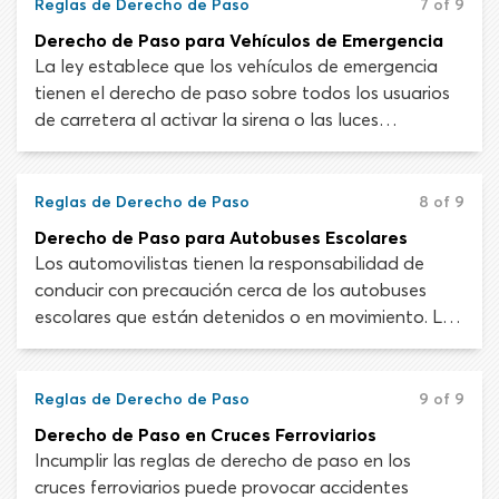
tanto, hay un par de reglas de derecho de paso
Reglas de Derecho de Paso
7 of 9
adicionales en torno al manejo en montañas y
Derecho de Paso para Vehículos de Emergencia
colinas.
La ley establece que los vehículos de emergencia
tienen el derecho de paso sobre todos los usuarios
de carretera al activar la sirena o las luces
intermitentes. En la mayoría de los casos, patrullas
de policía, ambulancias y camiones de bomberos
utilizarán ambos dispositivos para advertir a los
Reglas de Derecho de Paso
8 of 9
automovilistas.
Derecho de Paso para Autobuses Escolares
Los automovilistas tienen la responsabilidad de
conducir con precaución cerca de los autobuses
escolares que están detenidos o en movimiento. La
ley en la mayoría de los estados requiere parar
cuando los autobuses escolares detenidos
muestran una señal de “STOP” o luces intermitentes.
Reglas de Derecho de Paso
9 of 9
Derecho de Paso en Cruces Ferroviarios
Incumplir las reglas de derecho de paso en los
cruces ferroviarios puede provocar accidentes