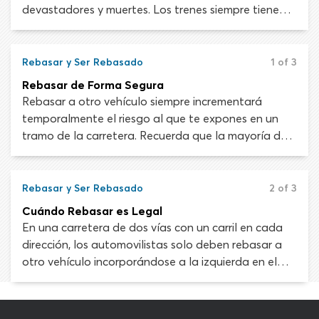
devastadores y muertes. Los trenes siempre tienen
el derecho de paso sobre los vehículos de carretera
en los cruces ferroviarios, sin excepciones. Como
automovilista debes ceder el paso o arriesgarte a
Rebasar y Ser Rebasado
1 of 3
pagar la infracción con tu vida.
Rebasar de Forma Segura
Rebasar a otro vehículo siempre incrementará
temporalmente el riesgo al que te expones en un
tramo de la carretera. Recuerda que la mayoría de
las situaciones requieren pasar por la mano
izquierda del vehículo delante de ti. Rebasar por la
derecha se permite solo en ciertas circunstancias.
Rebasar y Ser Rebasado
2 of 3
Cuándo Rebasar es Legal
En una carretera de dos vías con un carril en cada
dirección, los automovilistas solo deben rebasar a
otro vehículo incorporándose a la izquierda en el
carril opuesto. En la mayoría de los estados, pasar a
otro vehículo por la derecha está prohibido excepto
en ciertas condiciones.