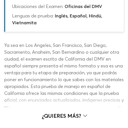
Ubicaciones del Examen:
Oficinas del DMV
Lenguas de prueba:
Inglés, Español, Hindú,
Vietnamita
Ya sea en Los Angeles, San Francisco, San Diego,
Sacramento, Anaheim, San Bernardino o cualquier otra
ciudad, el examen escrito de California del DMV en
español siempre presenta el mismo formato y esa es una
ventaja para tu etapa de preparación, ya que podrás
poner en funcionamiento lo que sabes con los materiales
apropiados. Esta prueba de manejo en español de
California ofrece las mismas condiciones que la prueba
oficial, con enunciados actualizados, imágenes precisas y
opciones múltiples de respuesta. Tu objetivo es analizar
lo que se presenta en la interrogante y elegir la
¿QUIERES MÁS?
respuesta correcta. El sistema te calificará a medida que
avanzas hasta darte una calificación final, que podrás