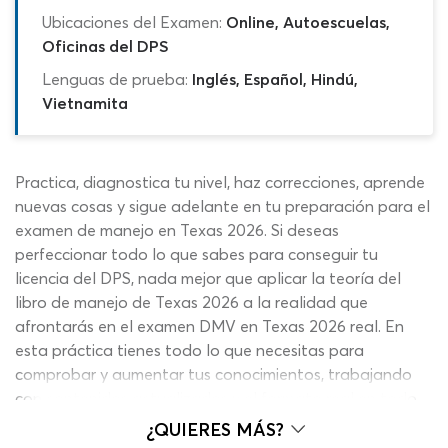
Ubicaciones del Examen:
Online, Autoescuelas,
Oficinas del DPS
Lenguas de prueba:
Inglés, Español, Hindú,
Vietnamita
Practica, diagnostica tu nivel, haz correcciones, aprende
nuevas cosas y sigue adelante en tu preparación para el
examen de manejo en Texas 2026. Si deseas
perfeccionar todo lo que sabes para conseguir tu
licencia del DPS, nada mejor que aplicar la teoría del
libro de manejo de Texas 2026 a la realidad que
afrontarás en el examen DMV en Texas 2026 real. En
esta práctica tienes todo lo que necesitas para
comprobar y aumentar tus conocimientos, trabajando
con contenidos actualizados y el formato real en todo
momento. No dejes pasar la oportunidad de completar
¿QUIERES MÁS?
este test de manejo en Texas 2026, con 20 preguntas