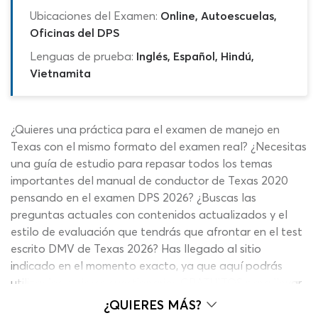
Ubicaciones del Examen:
Online, Autoescuelas,
Oficinas del DPS
Lenguas de prueba:
Inglés, Español, Hindú,
Vietnamita
¿Quieres una práctica para el examen de manejo en
Texas con el mismo formato del examen real? ¿Necesitas
una guía de estudio para repasar todos los temas
importantes del manual de conductor de Texas 2020
pensando en el examen DPS 2026? ¿Buscas las
preguntas actuales con contenidos actualizados y el
estilo de evaluación que tendrás que afrontar en el test
escrito DMV de Texas 2026? Has llegado al sitio
indicado en el momento exacto, ya que aquí podrás
utilizar los mejores cuestionarios GRATUITOS para llevar
tu preparación al siguiente nivel. Lo mejor de todo es
¿QUIERES MÁS?
que se trata de herramientas de aprendizaje que podrás