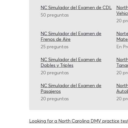
NC Simulador del Examen de CDL
Nort
Vehic
50 preguntas
20 p
NC Simulador del Examen de
Nort
Frenos de Aire
Mater
25 preguntas
En Pr
NC Simulador del Examen de
Nort
Dobles y Triples
Tanq
20 preguntas
20 p
NC Simulador del Examen de
Nort
Pasajeros
Autob
20 preguntas
20 p
Looking for a North Carolina DMV practice test