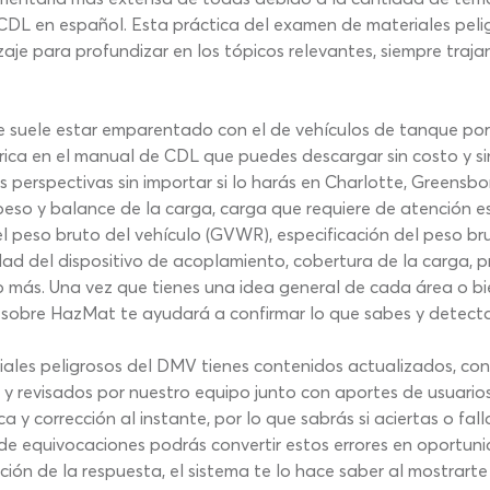
 CDL en español. Esta práctica del examen de materiales pel
 para profundizar en los tópicos relevantes, siempre trajan
 suele estar emparentado con el de vehículos de tanque por l
ica en el manual de CDL que puedes descargar sin costo y sin 
erspectivas sin importar si lo harás en Charlotte, Greensbor
eso y balance de la carga, carga que requiere de atención es
l peso bruto del vehículo (GVWR), especificación del peso br
dad del dispositivo de acoplamiento, cobertura de la carga, p
o más. Una vez que tienes una idea general de cada área o bie
 sobre HazMat te ayudará a confirmar lo que sabes y detecta
es peligrosos del DMV tienes contenidos actualizados, con d
y revisados por nuestro equipo junto con aportes de usuarios 
a y corrección al instante, por lo que sabrás si aciertas o f
 de equivocaciones podrás convertir estos errores en oportun
cción de la respuesta, el sistema te lo hace saber al mostrart