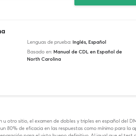
na
Lenguas de prueba:
Inglés, Español
Basado en:
Manual de CDL en Español de
North Carolina
 u otro sitio, el examen de dobles y triples en español del 
 un 80% de eficacia en las respuestas como mínimo para la a
aración para el visto bueno definitivo. Al igual que el test 