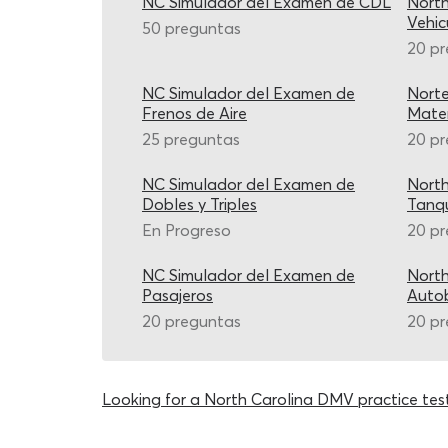
NC Simulador del Examen de CDL
Nort
Vehic
50 preguntas
20 p
NC Simulador del Examen de
Nort
Frenos de Aire
Mater
25 preguntas
20 p
NC Simulador del Examen de
Nort
Dobles y Triples
Tanq
En Progreso
20 p
NC Simulador del Examen de
Nort
Pasajeros
Autob
20 preguntas
20 p
Looking for a North Carolina DMV practice test