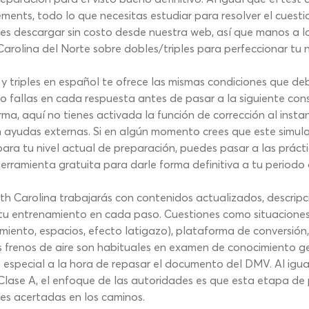
ments, todo lo que necesitas estudiar para resolver el cuest
s descargar sin costo desde nuestra web, así que manos a la
rolina del Norte sobre dobles/triples para perfeccionar tu n
 triples en español te ofrece las mismas condiciones que de
s o fallas en cada respuesta antes de pasar a la siguiente co
ma, aquí no tienes activada la función de corrección al instant
n ayudas externas. Si en algún momento crees que este simul
ra tu nivel actual de preparación, puedes pasar a las práct
herramienta gratuita para darle forma definitiva a tu periodo
rth Carolina trabajarás con contenidos actualizados, descripc
tu entrenamiento en cada paso. Cuestiones como situaciones
ento, espacios, efecto latigazo), plataforma de conversión, 
os frenos de aire son habituales en examen de conocimiento g
 especial a la hora de repasar el documento del DMV. Al igu
Clase A, el enfoque de las autoridades es que esta etapa de 
es acertadas en los caminos.