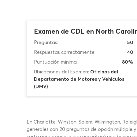
Examen de CDL en North Caroli
Preguntas:
50
Respuestas correctamente:
40
Puntuación mínima:
80%
Ubicaciones del Examen:
Oficinas del
Departamento de Motores y Vehiculos
(DMV)
En Charlotte, Winston-Salem, Wilmington, Raleigh
generales con 20 preguntas de opción múltiple y
corta pero exigente que necesitará una buena prep