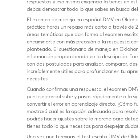
respuestas y esa misma exigencia la tienes en es
debas demostrar todo lo que sabes en busca del 
El examen de manejo en español DMV en Oklahoma 
práctica harás un repaso más corto a través de 2
áreas temáticas que dan forma al examen escrit
encaminarte con más precisión a la respuesta cor
planteado. El cuestionario de manejo en Oklahom
información proporcionada en la descripción. Tam
con dos postulados para analizar, comparar, desc
increíblemente útiles para profundizar en tu apr
necesites.
Cuando confirmas una respuesta, el examen DMV e
puntaje parcial sube y pasas rápidamente a la sig
convertir el error en aprendizaje directo. ¿Cómo
mostrará cuál es la opción adecuada para resolve
podrás hacer ajustes sobre la marcha para detect
tienes todo lo que necesitas para despejar dudas
Una vez que terminas el test escrito DMV de Okla