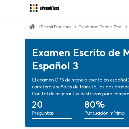
ePermitTest.com
Oklahoma Permit Test
Examen Escrito de 
Español 3
El examen DPS de manejo escrito en español 
carretera y señales de tránsito, las dos gran
Con tal de mejorar tus destrezas para comprend
máximo con nuestro test escrito DMV de Okla
20
80%
de ayuda en cada enunciado podrás convertir 
Preguntas
Puntuación mínima