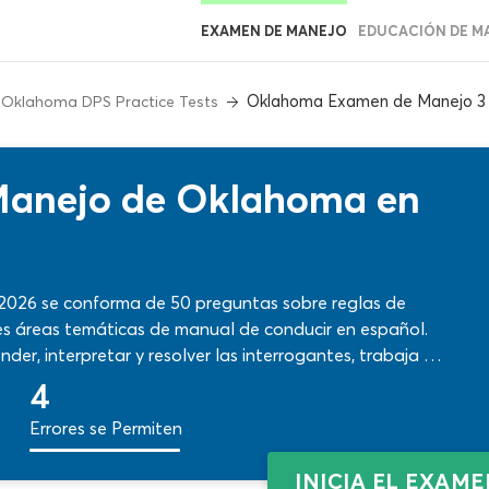
EXAMEN DE MANEJO
EDUCACIÓN DE M
Oklahoma Examen de Manejo 3
Oklahoma DPS Practice Tests
Manejo de Oklahoma en
2026 se conforma de 50 preguntas sobre reglas de
des áreas temáticas de manual de conducir en español.
er, interpretar y resolver las interrogantes, trabaja al
homa GRATIS. ¡Con corrección instantánea y funciones
4
errores en aprendizaje para mejorar en cada paso!
Errores se Permiten
INICIA EL EXAM