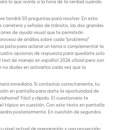
ara lo que vivirás a la hora de la verdad cuando
re tendrá 50 preguntas para resolver. En esta
carretera y señales de tránsito, las dos grandes
nes de ayuda visual que te permitirán
proceso de análisis sobre cada “problema”
na pista para aclarar un tema o complementar la
s cuatro opciones de respuesta para quedarte solo
 test de manejo en español 2026 oficial pero son
e no dudes en activarlos cada vez que lo
era inmediata. Si contestas correctamente, tu
ección en pantalla para darte la oportunidad de
ahoma? Fácil y rápido. El cuestionario te
el tópico en cuestión. Con este texto en pantalla
 piedra posteriormente. En cuestión de segundos
tu nivel actual de preparación y una proyección