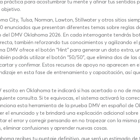
ta práctica para acostumbrar tu mente y afinar tus sentidos p
objetivo.
City, Tulsa, Norman, Lawton, Stillwater y otros sitios siemp
0 enunciados que presentan diferentes temas sobre reglas de 
o del DMV Oklahoma 2026. En cada interrogante tendrás boto
recta, también reforzando tus conocimientos y agilizando el 
a DMV ofrece el botón “Hint” para generar un dato extra, u
bién podrás utilizar el botón “50/50”, que elimina dos de la
artar y confirmar. Estos recursos de apoyo no aparecen en el
endizaje en esta fase de entrenamiento y capacitación, así qu
scrito en Oklahoma te indicará si has acertado o no de man
uiente consulta. Si te equivocas, el sistema activará la corr
 funciona esta herramienta de la prueba DMV en español de Okl
r el enunciado y te brindará una explicación adicional sobre 
ar el error y corregir pensando en no tropezar con la misma
, eliminar confusiones y aprender nuevas cosas.
homa recibes tu puntaje definitivo, que será un estimado de 