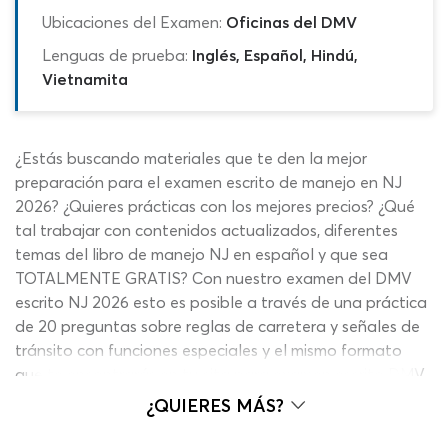
Ubicaciones del Examen:
Oficinas del DMV
Lenguas de prueba:
Inglés, Español, Hindú,
Vietnamita
¿Estás buscando materiales que te den la mejor
preparación para el examen escrito de manejo en NJ
2026? ¿Quieres prácticas con los mejores precios? ¿Qué
tal trabajar con contenidos actualizados, diferentes
temas del libro de manejo NJ en español y que sea
TOTALMENTE GRATIS? Con nuestro examen del DMV
escrito NJ 2026 esto es posible a través de una práctica
de 20 preguntas sobre reglas de carretera y señales de
tránsito con funciones especiales y el mismo formato
que te encontrarás en tu cita para examen escrito DMV
NJ 2026. Al completar el cuestionario verás tu puntaje y
¿QUIERES MÁS?
podrás revisar tus errores, con la opción de repetir el
procedimiento hasta despejar dudas y dominar todos