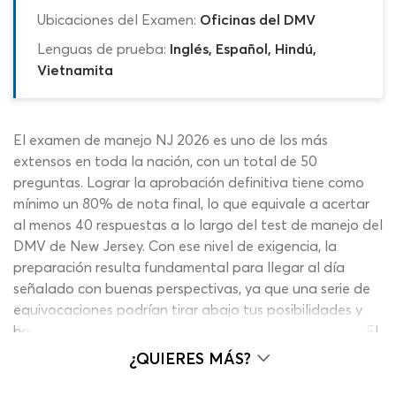
Ubicaciones del Examen:
Oficinas del DMV
Lenguas de prueba:
Inglés, Español, Hindú,
Vietnamita
El examen de manejo NJ 2026 es uno de los más
extensos en toda la nación, con un total de 50
preguntas. Lograr la aprobación definitiva tiene como
mínimo un 80% de nota final, lo que equivale a acertar
al menos 40 respuestas a lo largo del test de manejo del
DMV de New Jersey. Con ese nivel de exigencia, la
preparación resulta fundamental para llegar al día
señalado con buenas perspectivas, ya que una serie de
equivocaciones podrían tirar abajo tus posibilidades y
hacer que debas repetir todo el proceso nuevamente. El
manual de manejo de NJ es la fuente de información
¿QUIERES MÁS?
que necesitas para sumar conocimientos pero la parte
práctica es esencial y para eso nuestros materiales