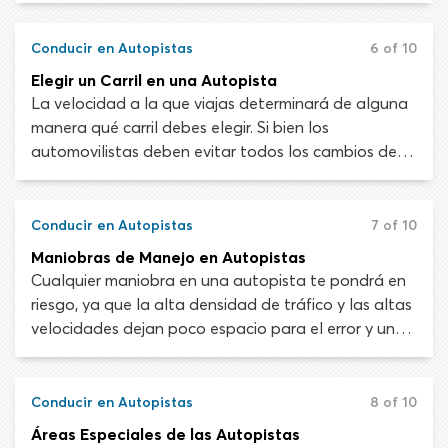
representa un desafío real para los conductores
menos experimentados. Los secretos para entrar a
Conducir en Autopistas
6 of 10
una autopista de manera segura y exitosa son estar
Elegir un Carril en una Autopista
alerta, señalizar e igualar la velocidad del tráfico
La velocidad a la que viajas determinará de alguna
existente.
manera qué carril debes elegir. Si bien los
automovilistas deben evitar todos los cambios de
carril innecesarios, deben prepararse para cambiar
de carril siempre que al hacerlo se cree una situación
de manejo más segura. La distancia restante hasta
Conducir en Autopistas
7 of 10
su salida prevista también influirá en la elección de
Maniobras de Manejo en Autopistas
los carriles.
Cualquier maniobra en una autopista te pondrá en
riesgo, ya que la alta densidad de tráfico y las altas
velocidades dejan poco espacio para el error y una
pequeña ventana de tiempo para actuar en
respuesta a esa amenaza. La clave para maniobrar
de manera segura en una expressway es mantener
Conducir en Autopistas
8 of 10
suficiente espacio alrededor del vehículo, seguir el
Áreas Especiales de las Autopistas