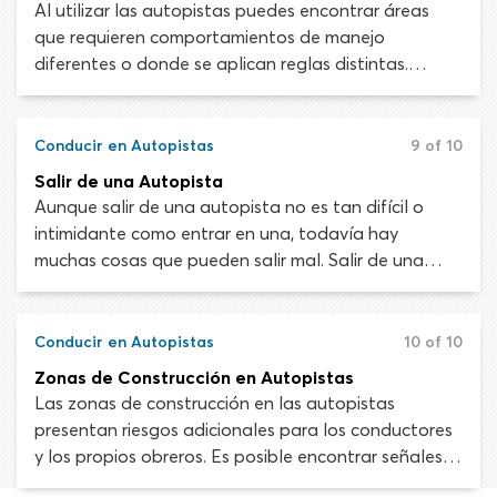
ritmo del flujo de tráfico y mirar la carretera
Al utilizar las autopistas puedes encontrar áreas
adelante en busca de peligros potenciales.
que requieren comportamientos de manejo
diferentes o donde se aplican reglas distintas.
Entender cómo se deben usar las áreas como los
carriles HOV y las cabinas de peaje te ayudará a
mantenerte fuera de peligro y evitar multas.
Conducir en Autopistas
9 of 10
Salir de una Autopista
Aunque salir de una autopista no es tan difícil o
intimidante como entrar en una, todavía hay
muchas cosas que pueden salir mal. Salir de una
autopista de forma segura es una habilidad como
cualquier otra que aprenderás en tu preparación
para el examen de manejo. No tendrás que
Conducir en Autopistas
10 of 10
incorporarte al tráfico como cuando ingresas a la
Zonas de Construcción en Autopistas
autopista, pero aun así merece una atención
Las zonas de construcción en las autopistas
considerable.
presentan riesgos adicionales para los conductores
y los propios obreros. Es posible encontrar señales,
semáforos, conos y personal de control de tráfico