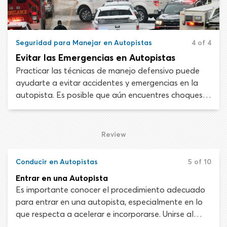
Seguridad para Manejar en Autopistas
4 of 4
Evitar las Emergencias en Autopistas
Practicar las técnicas de manejo defensivo puede
ayudarte a evitar accidentes y emergencias en la
autopista. Es posible que aún encuentres choques
sin importar el cuidado que tengas, ya que no
puedes confiar en que otros conductores tomarán
decisiones seguras todo el tiempo. La naturaleza de
Review
conducir en expressway significa que un solo
accidente o colisión puede terminar afectando a
Conducir en Autopistas
5 of 10
muchos vehículos diferentes.
Entrar en una Autopista
Es importante conocer el procedimiento adecuado
para entrar en una autopista, especialmente en lo
que respecta a acelerar e incorporarse. Unirse al
tráfico a alta velocidad puede ser peligroso y