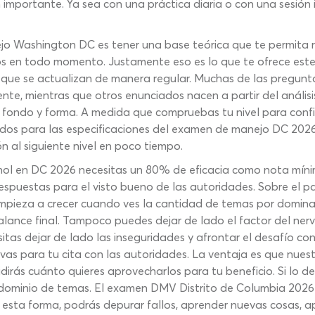
 importante. Ya sea con una práctica diaria o con una sesión 
o Washington DC es tener una base teórica que te permita re
sos en todo momento. Justamente eso es lo que te ofrece est
s que se actualizan de manera regular. Muchas de las pregu
e, mientras que otros enunciados nacen a partir del análisi
 fondo y forma. A medida que compruebas tu nivel para confi
idos para las especificaciones del examen de manejo DC 2026.
n al siguiente nivel en poco tiempo.
nol en DC 2026 necesitas un 80% de eficacia como nota míni
spuestas para el visto bueno de las autoridades. Sobre el pap
empieza a crecer cuando ves la cantidad de temas por domina
lance final. Tampoco puedes dejar de lado el factor del nerv
itas dejar de lado las inseguridades y afrontar el desafío co
as para tu cita con las autoridades. La ventaja es que nuestr
cidirás cuánto quieres aprovecharlos para tu beneficio. Si lo 
 dominio de temas. El examen DMV Distrito de Columbia 2026
esta forma, podrás depurar fallos, aprender nuevas cosas, ap