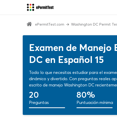
ePermitTest.com
Washington DC Permit Te
Examen de Manejo E
DC en Español 15
Todo lo que necesitas estudiar para el exam
dinámico y divertido. Con preguntas reales 
escrito de manejo Washington DC recientemen
siguiendo las especificaciones de las autorid
20
80%
¡Utiliza ya este test gratuito con funciones esp
Preguntas
Puntuación mínima