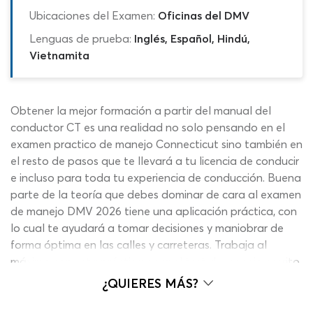
Ubicaciones del Examen:
Oficinas del DMV
Lenguas de prueba:
Inglés, Español, Hindú,
Vietnamita
Obtener la mejor formación a partir del manual del
conductor CT es una realidad no solo pensando en el
examen practico de manejo Connecticut sino también en
el resto de pasos que te llevará a tu licencia de conducir
e incluso para toda tu experiencia de conducción. Buena
parte de la teoría que debes dominar de cara al examen
de manejo DMV 2026 tiene una aplicación práctica, con
lo cual te ayudará a tomar decisiones y maniobrar de
forma óptima en las calles y carreteras. Trabaja al
máximo con esta práctica para el test de manejo escrito
CT 2026 y encontrarás el balance perfecto para
¿QUIERES MÁS?
comprobar y aumentar tus conocimientos en cada una
de las preguntas. Con tu fórmula de estudio y los