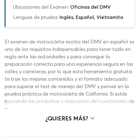
Ubicaciones del Examen:
Oficinas del DMV
Lenguas de prueba:
Inglés, Español, Vietnamita
El examen de motocicleta escrito del DMV en español es
uno de los requisitos indispensables para tener todo en
regla ante las autoridades y para conseguir la
preparación correcta para una experiencia segura en las
calles y carreteras, por lo que esta herramienta gratuita
te trae los mejores contenidos y el formato adecuado
para superar el test de manejo del DMV y pensar en la
prueba práctica de motocicleta de California. Si estás
buscando las preguntas y respuestas del cuestionario de
motocicleta en California 2026, estás en el lugar
indicado ya que aquí te presentamos los temas más
¿QUIERES MÁS?
importantes con un sistema de calificación al instante
que te llevará a corregir y aumentar tus conocimientos
incluso cuando te equivocas!