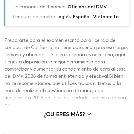
Ubicaciones del Examen:
Oficinas del DMV
Lenguas de prueba:
Inglés, Español, Vietnamita
Prepararte para el examen escrito para licencia de
conducir de California no tiene que ser un proceso largo,
tedioso y aburrido… Si bien la teoría es necesaria, aquí
tienes a disposición la mejor herramienta para
comprobar y aumentar tu conocimiento de cara al test
del DMV 2026 de forma entretenida y efectiva! Si bien
no te recomendamos que utilices trucos ni tretas a la
hora de realizar el cuestionario de manejo de
motocicleta 2026 ante las autoridades, en esta página
apodrás aprovechar todos los recursos disponibles,
incluyendo algunas funciones de ayuda que podrían
¿QUIERES MÁS?
considerarse como “pequeñas trampas” en otras
circunstancias pero que en esta etapa te ayudarán a
tener mejores perspectivas para el día de tu cita.