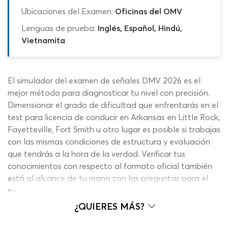
Ubicaciones del Examen:
Oficinas del OMV
Lenguas de prueba:
Inglés, Español, Hindú,
Vietnamita
El simulador del examen de señales DMV 2026 es el
mejor método para diagnosticar tu nivel con precisión.
Dimensionar el grado de dificultad que enfrentarás en el
test para licencia de conducir en Arkansas en Little Rock,
Fayetteville, Fort Smith u otro lugar es posible si trabajas
con las mismas condiciones de estructura y evaluación
que tendrás a la hora de la verdad. Verificar tus
conocimientos con respecto al formato oficial también
está al alcance de tu mano con las preguntas para el
permiso de manejo DMV que tienes en este simulador,
pues trabajarás sin ayudas visuales a lo largo del
¿QUIERES MÁS?
recorrido. No tienes funciones especiales ni herramientas
de apoyo para resolver los enunciados ni para hacer