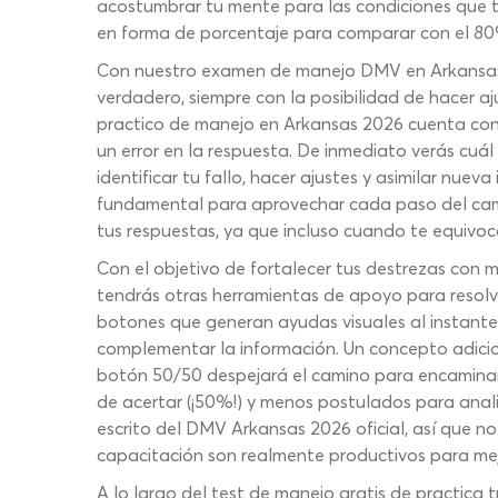
acostumbrar tu mente para las condiciones que t
en forma de porcentaje para comparar con el 80%
Con nuestro examen de manejo DMV en Arkansas gr
verdadero, siempre con la posibilidad de hacer 
practico de manejo en Arkansas 2026 cuenta con c
un error en la respuesta. De inmediato verás cuá
identificar tu fallo, hacer ajustes y asimilar nu
fundamental para aprovechar cada paso del camin
tus respuestas, ya que incluso cuando te equivoca
Con el objetivo de fortalecer tus destrezas con m
tendrás otras herramientas de apoyo para resolver
botones que generan ayudas visuales al instante.
complementar la información. Un concepto adicion
botón 50/50 despejará el camino para encaminart
de acertar (¡50%!) y menos postulados para anal
escrito del DMV Arkansas 2026 oficial, así que n
capacitación son realmente productivos para mejor
A lo largo del test de manejo gratis de practica 