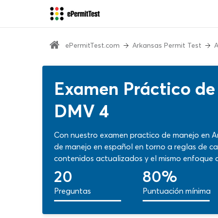
ePermitTest.com
Arkansas Permit Test
A
Examen Práctico de
DMV 4
Con nuestro examen practico de manejo en A
de manejo en español en torno a reglas de car
contenidos actualizados y el mismo enfoque 
lo que sabes. Completa la practica de exame
20
80%
en busca de tu licencia de conducir.
Preguntas
Puntuación mínima