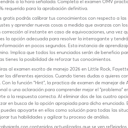
endrás a la hora señalada. Completa el examen OMV practico
 requerido para la aprobación definitiva.
atis podrás calibrar tus conocimientos con respecto a las c
ajustes y aprender nuevas cosas a medida que avanzas con l
orrección al instante en caso de equivocaciones, una vez que
l es la opción adecuada para resolver la interrogante y tend
eva información en pocos segundos. Esta instancia de aprendiz
o. Implica que todos los enunciados serán de beneficio para 
s tienes la posibilidad de reforzar tus conocimientos.
iras al examen escrito de manejo 2026 en Little Rock, Fayettev
 los diferentes ejercicios. Cuando tienes dudas o quieres cor
 Con la función “Hint”, la practica de examen de manejar de 
al o una aclaración para comprender mejor el “problema” en b
e a la respuesta correcta. Al eliminar dos de las cuatro op
izar en busca de la opción apropiada para dicho enunciado.
o puedes apoyarte en ellos como solución para todas las situ
ar tus habilidades y agilizar tu proceso de análisis.
trabajarás con contenidos actualizados que se ven reflejados 