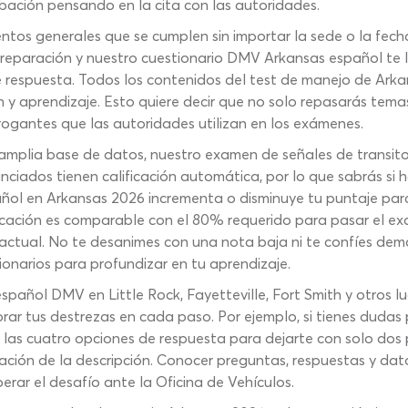
obación pensando en la cita con las autoridades.
tos generales que se cumplen sin importar la sede o la fech
reparación y nuestro cuestionario DMV Arkansas español te l
de respuesta. Todos los contenidos del test de manejo de Ar
n y aprendizaje. Esto quiere decir que no solo repasarás tem
rrogantes que las autoridades utilizan en los exámenes.
 amplia base de datos, nuestro examen de señales de transi
nciados tienen calificación automática, por lo que sabrás s
pañol en Arkansas 2026 incrementa o disminuye tu puntaje par
alificación es comparable con el 80% requerido para pasar el
n actual. No te desanimes con una nota baja ni te confíes dem
ionarios para profundizar en tu aprendizaje.
añol DMV en Little Rock, Fayetteville, Fort Smith y otros lug
rar tus destrezas en cada paso. Por ejemplo, si tienes dudas 
e las cuatro opciones de respuesta para dejarte con solo dos
ción de la descripción. Conocer preguntas, respuestas y dat
erar el desafío ante la Oficina de Vehículos.