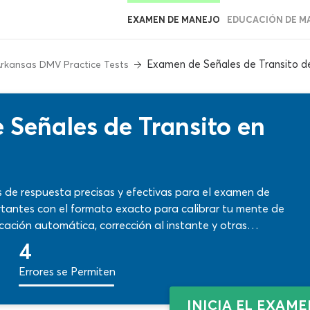
EXAMEN DE MANEJO
EDUCACIÓN DE M
Examen de Señales de Transito d
rkansas DMV Practice Tests
Señales de Transito en
s de respuesta precisas y efectivas para el examen de
tantes con el formato exacto para calibrar tu mente de
cación automática, corrección al instante y otras
zas y debilidades de tu etapa de preparación con la
4
¡Empieza ya!
Errores se Permiten
INICIA EL EXAM