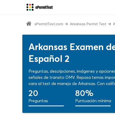
ePermitTest.com
Arkansas Permit Test
A
Arkansas Examen de 
Español 2
Preguntas, descripciones, imágenes y opcione
señales de transito DMV. Repasa temas impor
cara al test de manejo de Arkansas. Con califi
funciones especiales podrás confirmar fortale
20
80%
posibilidad de hacer ajustes sobre la marcha. 
Preguntas
Puntuación mínima