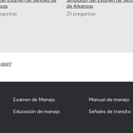
del Examen de Señales de
Simulador del Examen de Seña
nsas
de Arkansas
eguntas
25 preguntas
glish?
Examen de Manejo
Manual de manejo
Educación de manejo
Señales de transito