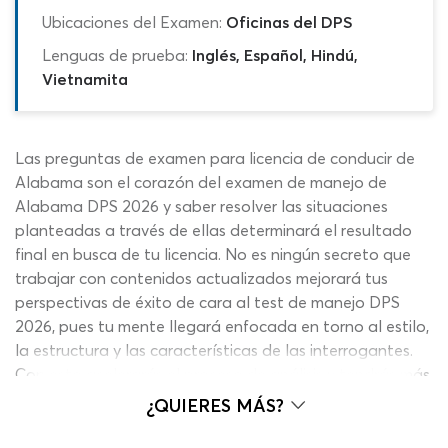
Ubicaciones del Examen:
Oficinas del DPS
Lenguas de prueba:
Inglés, Español, Hindú,
Vietnamita
Las preguntas de examen para licencia de conducir de
Alabama son el corazón del examen de manejo de
Alabama DPS 2026 y saber resolver las situaciones
planteadas a través de ellas determinará el resultado
final en busca de tu licencia. No es ningún secreto que
trabajar con contenidos actualizados mejorará tus
perspectivas de éxito de cara al test de manejo DPS
2026, pues tu mente llegará enfocada en torno al estilo,
la estructura y las características de las interrogantes.
Con esto acelerarás el proceso de análisis y tendrás más
probabilidades de acertar en tu respuesta. Con tal de
¿QUIERES MÁS?
profundizar un poco más en tu aprendizaje y habituar
tus pensamientos a lo que enfrentarás en tu cita con las