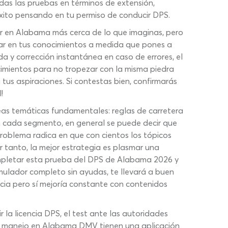
odas las pruebas en términos de extensión,
éxito pensando en tu permiso de conducir DPS.
ir en Alabama más cerca de lo que imaginas, pero
zar en tus conocimientos a medida que pones a
 y corrección instantánea en caso de errores, el
imientos para no tropezar con la misma piedra
tus aspiraciones. Si contestas bien, confirmarás
!
eas temáticas fundamentales: reglas de carretera
en cada segmento, en general se puede decir que
 problema radica en que con cientos los tópicos
 tanto, la mejor estrategia es plasmar una
mpletar esta prueba del DPS de Alabama 2026 y
imulador completo sin ayudas, te llevará a buen
ia pero sí mejoría constante con contenidos
 la licencia DPS, el test ante las autoridades
e manejo en Alabama DMV tienen una aplicación