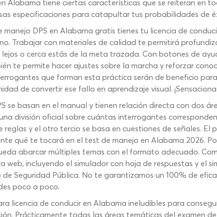
en Alabama tiene ciertas características que se reiteran en t
sas especificaciones para catapultar tus probabilidades de 
de manejo DPS en Alabama gratis tienes tu licencia de conduc
. Trabajar con materiales de calidad te permitirá profundi
lejos o cerca estás de la meta trazada. Con botones de ayuda
 te permite hacer ajustes sobre la marcha y reforzar conoc
terrogantes que forman esta práctica serán de beneficio para 
nidad de convertir ese fallo en aprendizaje visual. ¡Sensacional
S se basan en el manual y tienen relación directa con dos ár
una división oficial sobre cuántas interrogantes correspond
 reglas y el otro tercio se basa en cuestiones de señales. El
ente qué te tocará en el test de manejo en Alabama 2026. Por
ueda abarcar múltiples temas con el formato adecuado. Co
ra web, incluyendo el simulador con hoja de respuestas y el s
 de Seguridad Pública. No te garantizamos un 100% de eficac
ades poco a poco.
ara licencia de conducir en Alabama ineludibles para conseguir
ción. Prácticamente todas las áreas temáticas del examen d