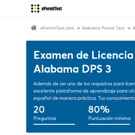
ePermitTest.com
Alabama Permit Test
A
Examen de Licencia
Alabama DPS 3
Además de ser uno de los requisitos para lice
excelente plataforma de aprendizaje para uti
español de manera práctica. Tus conocimien
después de conseguir tu licencia de conducir
20
80%
Trabaja con nuestro cuestionario sin costo y 
Preguntas
Puntuación mínima