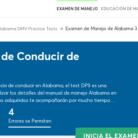
EXAMEN DE MANEJO
EDUCACIÓN DE M
Examen de Manejo de Alabama 3
labama DMV Practice Tests
 de Conducir de
ncia de conducir en Alabama, el test DPS es una
lizar los detalles del manual de manejo Alabama en
tos adquiridos te acompañarán por mucho tiempo
 en Alabama para tomar decisiones en los caminos.
4
podrás impulsar tus destrezas en pocos minutos.
Errores se Permiten
INICIA EL EXAM