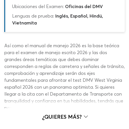
Ubicaciones del Examen:
Oficinas del DMV
Lenguas de prueba:
Inglés, Español, Hindú,
Vietnamita
Así como el manual de manejo 2026 es la base teórica
para el examen de manejo escrito 2026 y las dos
grandes áreas temáticas que debes dominar
corresponden a reglas de carretera y señales de tránsito,
comprobación y aprendizaje serán dos ejes
fundamentales para afrontar el test DMV West Virginia
español 2026 con un panorama optimista. Si quieres
llegar a la cita con el Departamento de Transporte con
tranquilidad y confianza en tus habilidades, tendrás que
poner a prueba todo lo que sabes con materiales
precisos y enfocar tu mente con contenidos efectivos en
¿QUIERES MÁS?
esta fase de capacitación. Nuestro examen de manejo
de West Virginia DMV de práctica te ofrece las mejores